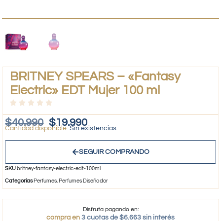
BRITNEY SPEARS – «Fantasy
Electric» EDT Mujer 100 ml
$
40.990
$
19.990
Sin existencias
SEGUIR COMPRANDO
SKU
britney-fantasy-electric-edt-100ml
Categorías
Perfumes
,
Perfumes Diseñador
Disfruta pagando en:
compra en
3 cuotas de $6.663 sin interés