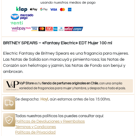
usando nuestros medios de pago
BRITNEY SPEARS – «Fantasy Electric» EDT Mujer 100 ml
Electric Fantasy de Britney Spears es una fragancia para mujeres.
Las Notas de Salida son maracuyá y pimienta rosa; las Notas de
Corazón son heliotropo y jazmín; las Notas de Fondo son benjuí y
ambroxan.
VyP Store
es tu
tienda de perfumes originales en Chile
, con una amplia
variedad de fragancias para mujer y hombre, y despacho a todo el país.
Se despacha:
Hoy!
, aún estamos antes de las 15:00hrs.
Todas nuestras políticas las puedes consultar aquí:
Políticas de Devoluciones y Reembolsos
Términos y Condiciones
Políticas de Privacidad