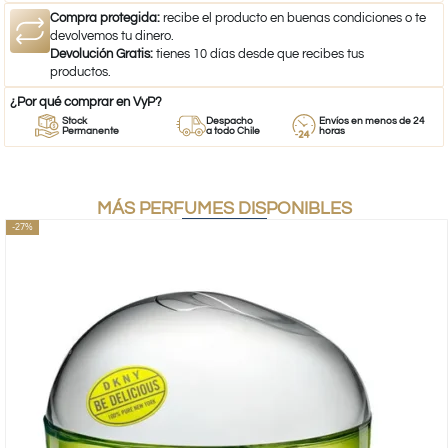
Compra protegida:
recibe el producto en buenas condiciones o te
devolvemos tu dinero.
Devolución Gratis:
tienes 10 días desde que recibes tus
productos.
¿Por qué comprar en VyP?
Stock
Despacho
Envíos en menos de 24
Permanente
a todo Chile
horas
MÁS PERFUMES DISPONIBLES
-27%