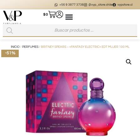
+56 9 3877 3738
@vyp_store.chile
vypstore.cl
$
0
INICIO
/
PERFUMES
/ BRITNEY SPEARS – «FANTASY ELECTRIC» EDT MUJER 100 ML
-51%