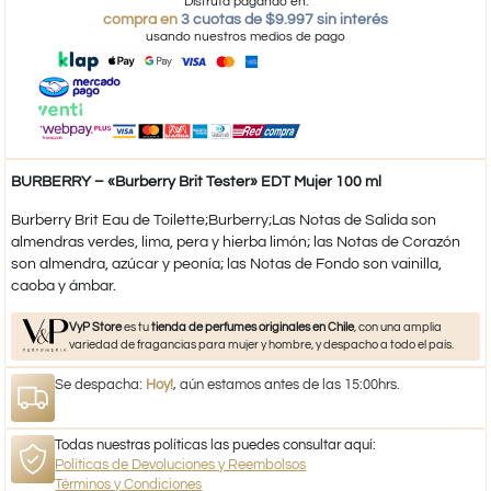
Disfruta pagando en:
compra en
3 cuotas de $9.997 sin interés
usando nuestros medios de pago
BURBERRY – «Burberry Brit Tester» EDT Mujer 100 ml
Burberry Brit Eau de Toilette;Burberry;Las Notas de Salida son
almendras verdes, lima, pera y hierba limón; las Notas de Corazón
son almendra, azúcar y peonía; las Notas de Fondo son vainilla,
caoba y ámbar.
VyP Store
es tu
tienda de perfumes originales en Chile
, con una amplia
variedad de fragancias para mujer y hombre, y despacho a todo el país.
Se despacha:
Hoy!
, aún estamos antes de las 15:00hrs.
Todas nuestras políticas las puedes consultar aquí:
Políticas de Devoluciones y Reembolsos
Términos y Condiciones