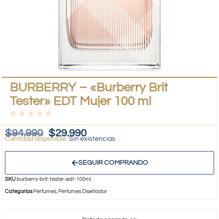
BURBERRY – «Burberry Brit
Tester» EDT Mujer 100 ml
$
94.990
$
29.990
Sin existencias
SEGUIR COMPRANDO
SKU
burberry-brit-tester-edt-100ml
Categorías
Perfumes
,
Perfumes Diseñador