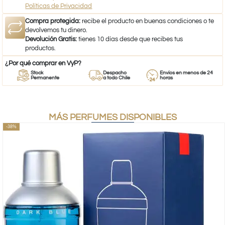
Políticas de Privacidad
Compra protegida:
recibe el producto en buenas condiciones o te
devolvemos tu dinero.
Devolución Gratis:
tienes 10 días desde que recibes tus
productos.
¿Por qué comprar en VyP?
Stock
Despacho
Envíos en menos de 24
Permanente
a todo Chile
horas
MÁS PERFUMES DISPONIBLES
-38%