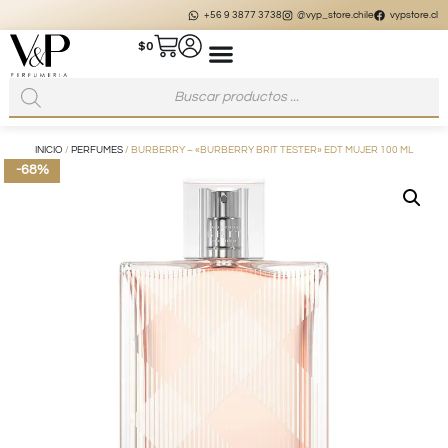
+56 9 3877 3738
@vyp_store.chile
vypstore.cl
$
0
INICIO
/
PERFUMES
/ BURBERRY – «BURBERRY BRIT TESTER» EDT MUJER 100 ML
-68%