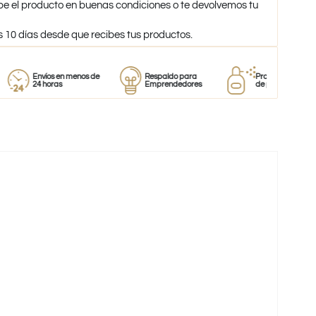
be el producto en buenas condiciones o te devolvemos tu
s 10 días desde que recibes tus productos.
Envíos en menos de
Respaldo para
Proveedor
24 horas
Emprendedores
de perfumes
-58%