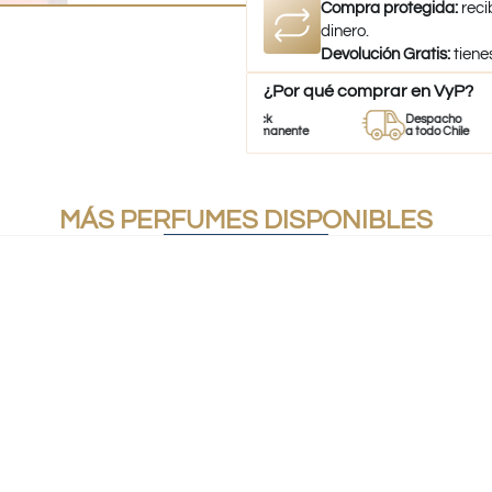
Compra protegida:
reci
dinero.
Devolución Gratis:
tiene
¿Por qué comprar en VyP?
Perfumes
Stock
Despacho
100% Originales
Permanente
a todo Chile
MÁS PERFUMES DISPONIBLES