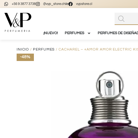
+56 9 3877 3738
@vyp_store.chile
vypstore.cl
¡NUEVO!
PERFUMES
PERFUMES DE DISEÑA
INICIO
/
PERFUMES
/ CACHAREL – «AMOR AMOR ELECTRIC KI
-48%