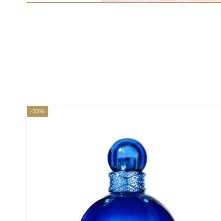
Envíos en menos de
Respaldo para
Proveedor
24 horas
Emprendedores
de perfumes
-33%