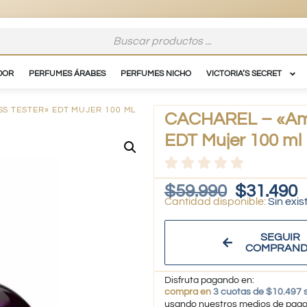
DOR
PERFUMES ÁRABES
PERFUMES NICHO
VICTORIA’S SECRET
SS TESTER» EDT MUJER 100 ML
CACHAREL – «Amor
EDT Mujer 100 ml
$
59.990
$
31.490
Sin exis
SEGUIR
COMPRAN
Disfruta pagando en:
compra en
3 cuotas de $10.497 s
usando nuestros medios de pag