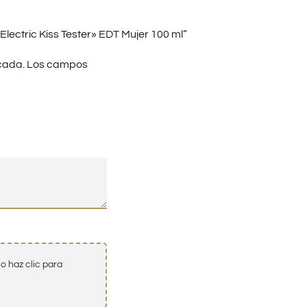
ectric Kiss Tester» EDT Mujer 100 ml”
cada.
Los campos
o haz clic para