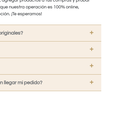
os, agregar productos a tus compras y probar
nque nuestra operación es 100% online,
ción. ¡Te esperamos!
riginales?
 llegar mi pedido?