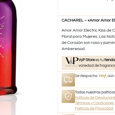
CACHAREL – «Amor Amor Elect
Amor Amor Electric Kiss de Ca
Floral para Mujeres. Las Nota
de Corazón son rosa y jazmí
Amberwood.
VyP Store
es tu
tienda
variedad de fragancia
Se despacha:
Hoy!
, aún
Todas nuestras políticas
Políticas de Devolucio
Términos y Condiciones
Políticas de Privacidad