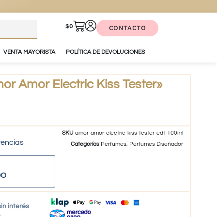
$
0
CONTACTO
VENTA MAYORISTA
POLÍTICA DE DEVOLUCIONES
 Amor Electric Kiss Tester»
SKU
amor-amor-electric-kiss-tester-edt-100ml
tencias
Categorías
Perfumes
,
Perfumes Diseñador
DO
in interés
o