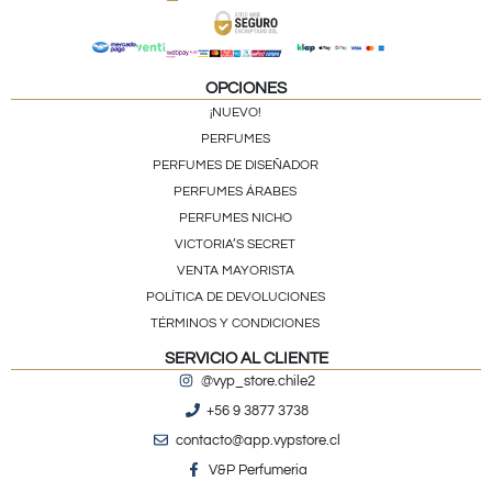
OPCIONES
¡NUEVO!
PERFUMES
PERFUMES DE DISEÑADOR
PERFUMES ÁRABES
PERFUMES NICHO
VICTORIA’S SECRET
VENTA MAYORISTA
POLÍTICA DE DEVOLUCIONES
TÉRMINOS Y CONDICIONES
SERVICIO AL CLIENTE
@vyp_store.chile2
+56 9 3877 3738
contacto@app.vypstore.cl
V&P Perfumeria