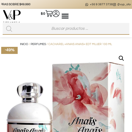
+56 9 3877 3738
@vyp_store.chile
vypstore.cl
$
0
INICIO
/
PERFUMES
/ CACHAREL «ANAIS ANAIS» EDT MUJER 100 ML
-49%