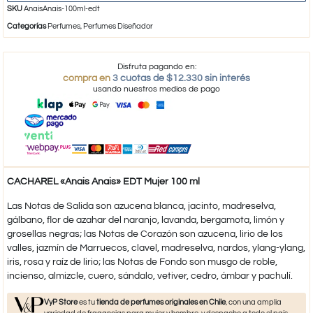
SKU
AnaisAnais-100ml-edt
Categorías
Perfumes
,
Perfumes Diseñador
Disfruta pagando en:
compra en
3 cuotas de $12.330 sin interés
usando nuestros medios de pago
CACHAREL «Anais Anais» EDT Mujer 100 ml
Las Notas de Salida son azucena blanca, jacinto, madreselva,
gálbano, flor de azahar del naranjo, lavanda, bergamota, limón y
grosellas negras; las Notas de Corazón son azucena, lirio de los
valles, jazmín de Marruecos, clavel, madreselva, nardos, ylang-ylang,
iris, rosa y raíz de lirio; las Notas de Fondo son musgo de roble,
incienso, almizcle, cuero, sándalo, vetiver, cedro, ámbar y pachulí.
VyP Store
es tu
tienda de perfumes originales en Chile
, con una amplia