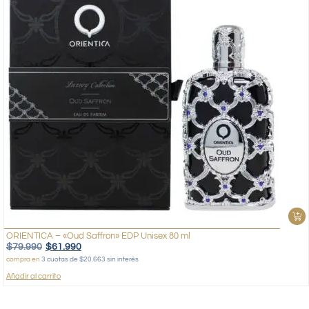
ORIENTICA – «Oud Saffron» EDP Unisex 80 ml
$
79.990
$
61.990
compra en
3 cuotas de $20.663 sin interés
Añadir al carrito