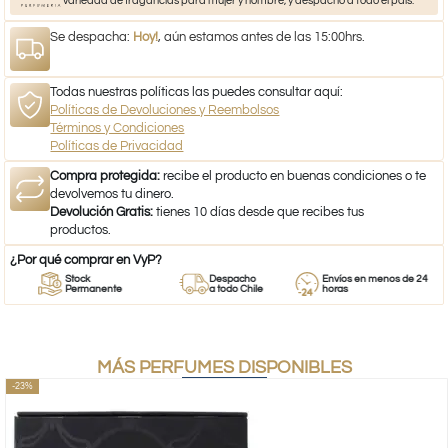
variedad de fragancias para mujer y hombre, y despacho a todo el país.
Se despacha:
Hoy!
, aún estamos antes de las 15:00hrs.
Todas nuestras políticas las puedes consultar aquí:
Políticas de Devoluciones y Reembolsos
Términos y Condiciones
Políticas de Privacidad
Compra protegida:
recibe el producto en buenas condiciones o te
devolvemos tu dinero.
Devolución Gratis:
tienes 10 días desde que recibes tus
productos.
¿Por qué comprar en VyP?
Stock
Despacho
Envíos en menos de 24
Permanente
a todo Chile
horas
MÁS PERFUMES DISPONIBLES
-23%