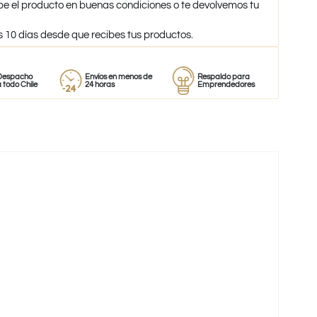
be el producto en buenas condiciones o te devolvemos tu
s 10 días desde que recibes tus productos.
ho
Envíos en menos de
Respaldo para
Proveedo
ile
24 horas
Emprendedores
de perfu
-31%