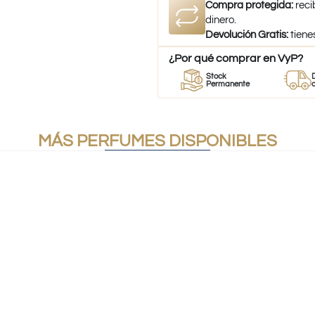
Compra protegida:
reci
dinero.
Devolución Gratis:
tiene
¿Por qué comprar en VyP?
or
Perfumes
Stock
Despac
umes
100% Originales
Permanente
a todo Ch
MÁS PERFUMES DISPONIBLES