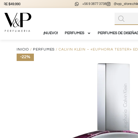
+56 9 3877 3738
@vyp_store.chile
vypstore.cl
¡NUEVO!
PERFUMES
PERFUMES DE DISEÑA
INICIO
/
PERFUMES
/ CALVIN KLEIN – «EUPHORIA TESTER» E
-22%