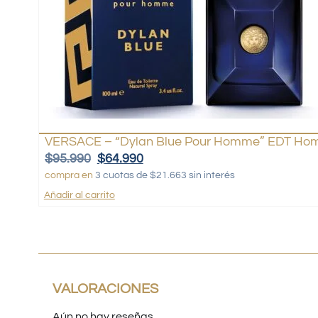
VERSACE – “Dylan Blue Pour Homme” EDT Hom
$
95.990
$
64.990
compra en
3 cuotas de $21.663 sin interés
Añadir al carrito
VALORACIONES
Aún no hay reseñas