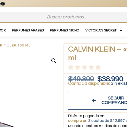
DOR
PERFUMES ÁRABES
PERFUMES NICHO
VICTORIA’S SECRET
DP MUJER 100 ML
CALVIN KLEIN – «
ml
$
49.800
$
38.990
Sin exis
SEGUIR
COMPRAN
Disfruta pagando en:
compra en
3 cuotas de $12.997 s
usando nuestros medios de pag