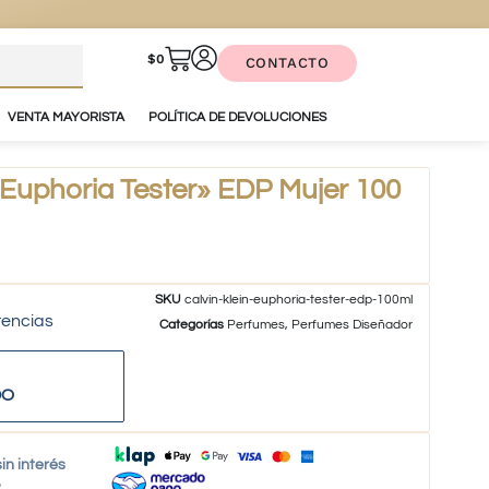
$
0
CONTACTO
VENTA MAYORISTA
POLÍTICA DE DEVOLUCIONES
Euphoria Tester» EDP Mujer 100
SKU
calvin-klein-euphoria-tester-edp-100ml
tencias
Categorías
Perfumes
,
Perfumes Diseñador
DO
in interés
o