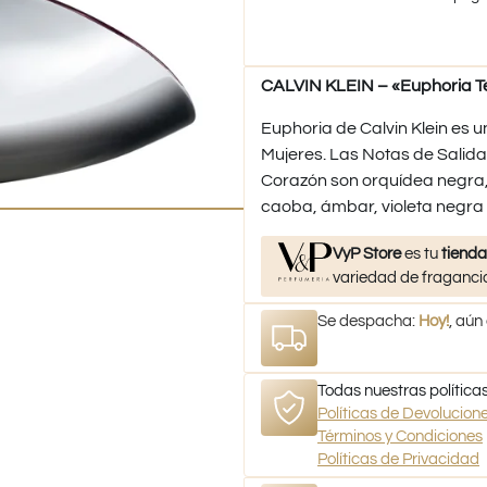
CALVIN KLEIN – «Euphoria Te
Euphoria de Calvin Klein es u
Mujeres. Las Notas de Salida
Corazón son orquídea negra, 
caoba, ámbar, violeta negra
VyP Store
es tu
tienda
variedad de fragancia
Se despacha:
Hoy!
, aún
Todas nuestras políticas
Políticas de Devolucio
Términos y Condiciones
Políticas de Privacidad