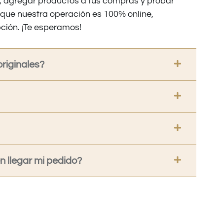
os, agregar productos a tus compras y probar
nque nuestra operación es 100% online,
ción. ¡Te esperamos!
riginales?
 llegar mi pedido?