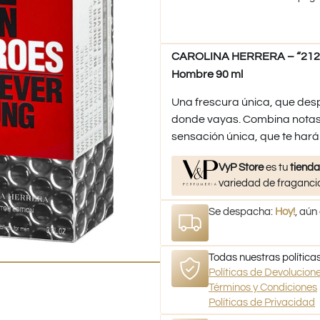
CAROLINA HERRERA – “212 He
Hombre 90 ml
Una frescura única, que desp
donde vayas. Combina notas
sensación única, que te hará
VyP Store
es tu
tienda
variedad de fragancia
Se despacha:
Hoy!
, aún
Todas nuestras políticas
Políticas de Devolucio
Términos y Condiciones
Políticas de Privacidad