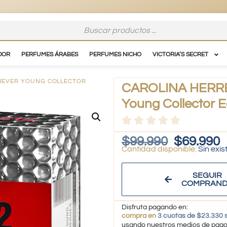
DOR
PERFUMES ÁRABES
PERFUMES NICHO
VICTORIA’S SECRET
OREVER YOUNG COLLECTOR
CAROLINA HERRER
Young Collector E
$
99.990
$
69.990
Sin exis
SEGUIR
COMPRAN
Disfruta pagando en:
compra en
3 cuotas de $23.330 s
usando nuestros medios de pag