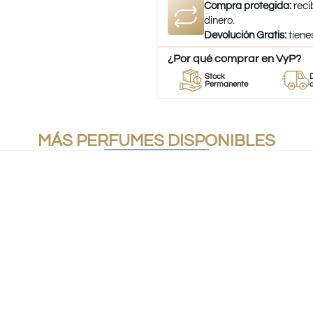
Compra protegida:
reci
dinero.
Devolución Gratis:
tiene
¿Por qué comprar en VyP?
r
Perfumes
Stock
Despach
mes
100% Originales
Permanente
a todo Chi
MÁS PERFUMES DISPONIBLES