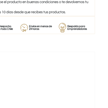
be el producto en buenas condiciones o te devolvemos tu
s 10 días desde que recibes tus productos.
o
Envíos en menos de
Respaldo para
Proveedor
le
24 horas
Emprendedores
de perfume
-39%