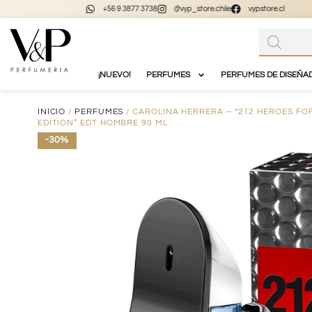
+56 9 3877 3738
@vyp_store.chile
vypstore.cl
¡NUEVO!
PERFUMES
PERFUMES DE DISEÑA
INICIO
/
PERFUMES
/ CAROLINA HERRERA – “212 HEROES F
EDITION” EDT HOMBRE 90 ML
-30%