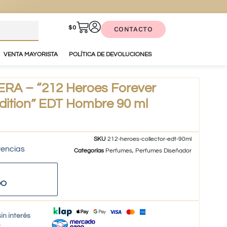
$
0
CONTACTO
VENTA MAYORISTA
POLÍTICA DE DEVOLUCIONES
A – “212 Heroes Forever
dition” EDT Hombre 90 ml
SKU
212-heroes-collector-edt-90ml
tencias
Categorías
Perfumes
,
Perfumes Diseñador
DO
in interés
o