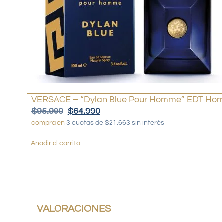
VERSACE – “Dylan Blue Pour Homme” EDT Hom
$
95.990
$
64.990
compra en
3 cuotas de $21.663 sin interés
Añadir al carrito
VALORACIONES