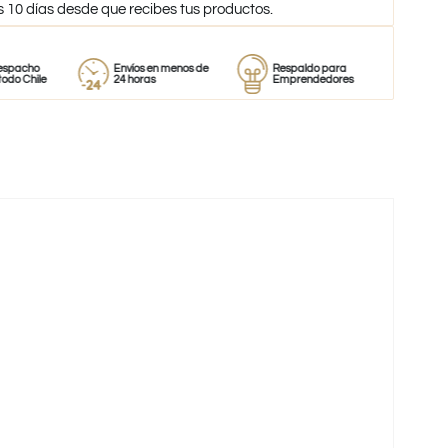
s 10 días desde que recibes tus productos.
Envíos en menos de
Respaldo para
Proveedor
24 horas
Emprendedores
de perfumes
-38%