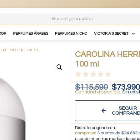
DOR
PERFUMES ÁRABES
PERFUMES NICHO
VICTORIA’S SECRET
 EDT MUJER 100 ML
CAROLINA HERRER
100 ml
$
115.590
$
73.990
Sin exis
SEGUIR
COMPRAN
Disfruta pagando en:
compra en
3 cuotas de $24.663 s
usando nuestros medios de pag