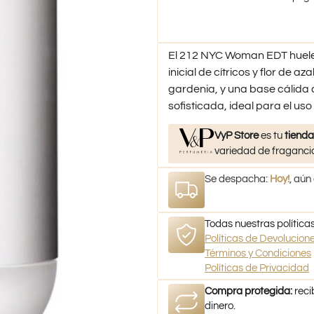
El 212 NYC Woman EDT huele
inicial de cítricos y flor de a
gardenia, y una base cálida 
sofisticada, ideal para el uso 
VyP Store
es tu
tienda
variedad de fragancia
Se despacha:
Hoy!
, aún
Todas nuestras políticas
Políticas de Devolucio
Términos y Condiciones
Políticas de Privacidad
Compra protegida:
reci
dinero.