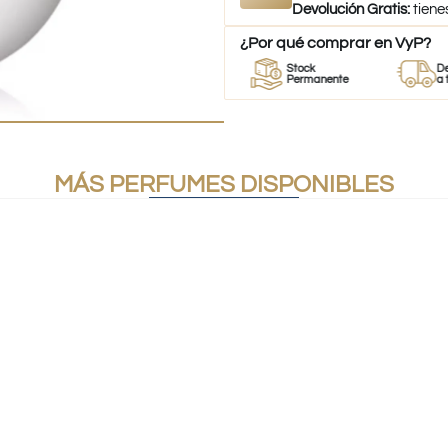
Devolución Gratis:
tiene
¿Por qué comprar en VyP?
Perfumes
Stock
Despacho
s
100% Originales
Permanente
a todo Chile
MÁS PERFUMES DISPONIBLES