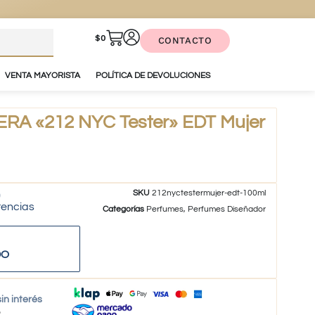
$
0
CONTACTO
VENTA MAYORISTA
POLÍTICA DE DEVOLUCIONES
A «212 NYC Tester» EDT Mujer
SKU
212nyctestermujer-edt-100ml
tencias
Categorías
Perfumes
,
Perfumes Diseñador
DO
in interés
o