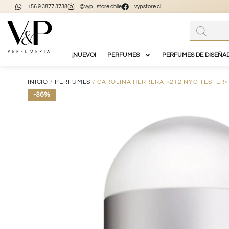
+56 9 3877 3738
@vyp_store.chile
vypstore.cl
¡NUEVO!
PERFUMES
PERFUMES DE DISEÑA
INICIO
/
PERFUMES
/ CAROLINA HERRERA «212 NYC TESTER»
-36%