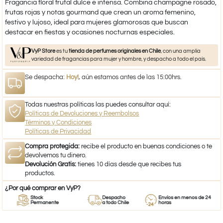
Fragancia floral frutal dulce e intensa. Combina champagne rosado,
frutas rojas y notas gourmand que crean un aroma femenino,
festivo y lujoso, ideal para mujeres glamorosas que buscan
destacar en fiestas y ocasiones nocturnas especiales.
VyP Store
es tu
tienda de perfumes originales en Chile
, con una amplia
variedad de fragancias para mujer y hombre, y despacho a todo el país.
Se despacha:
Hoy!
, aún estamos antes de las 15:00hrs.
Todas nuestras políticas las puedes consultar aquí:
Políticas de Devoluciones y Reembolsos
Términos y Condiciones
Políticas de Privacidad
Compra protegida:
recibe el producto en buenas condiciones o te
devolvemos tu dinero.
Devolución Gratis:
tienes 10 días desde que recibes tus
productos.
¿Por qué comprar en VyP?
Stock
Despacho
Envíos en menos de 24
Permanente
a todo Chile
horas