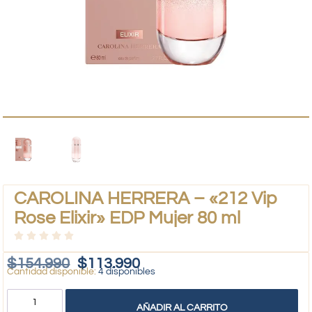
CAROLINA HERRERA – «212 Vip
Rose Elixir» EDP Mujer 80 ml
$
154.990
$
113.990
4 disponibles
AÑADIR AL CARRITO