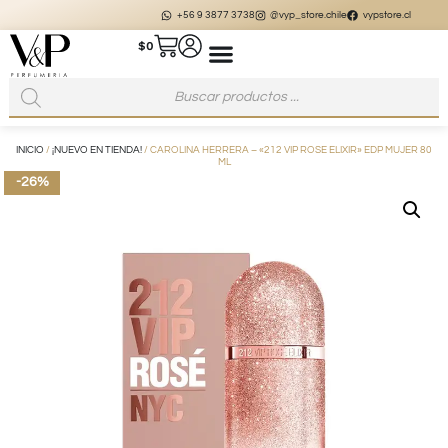
+56 9 3877 3738
@vyp_store.chile
vypstore.cl
$
0
INICIO
/
¡NUEVO EN TIENDA!
/ CAROLINA HERRERA – «212 VIP ROSE ELIXIR» EDP MUJER 80
ML
-26%