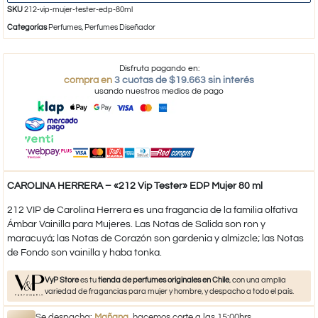
SKU
212-vip-mujer-tester-edp-80ml
Categorías
Perfumes
,
Perfumes Diseñador
Disfruta pagando en:
compra en
3 cuotas de $19.663 sin interés
usando nuestros medios de pago
CAROLINA HERRERA – «212 Vip Tester» EDP Mujer 80 ml
212 VIP de Carolina Herrera es una fragancia de la familia olfativa
Ámbar Vainilla para Mujeres. Las Notas de Salida son ron y
maracuyá; las Notas de Corazón son gardenia y almizcle; las Notas
de Fondo son vainilla y haba tonka.
VyP Store
es tu
tienda de perfumes originales en Chile
, con una amplia
variedad de fragancias para mujer y hombre, y despacho a todo el país.
Se despacha:
Mañana
, hacemos corte a las 15:00hrs.