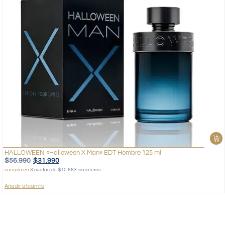
HALLOWEEN «Halloween X Man» EDT Hombre 125 ml
$
56.990
$
31.990
compra en
3 cuotas de $10.663 sin interés
Añadir al carrito