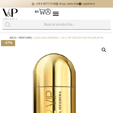
+56 9 3877 3738
@vyp_store.chile
vypstore.cl
$
0
INICIO
/
PERFUMES
/ CAROLINA HERRERA – «212 VIP TESTER» EDP MUJER 80 ML
-37%