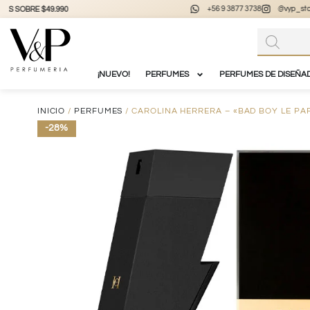
+56 9 3877 3738
@vyp_store.chile
vypstore.cl
¡NUEVO!
PERFUMES
PERFUMES DE DISEÑA
INICIO
/
PERFUMES
/ CAROLINA HERRERA – «BAD BOY LE PA
-28%