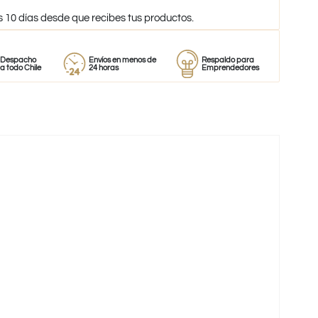
s 10 días desde que recibes tus productos.
ho
Envíos en menos de
Respaldo para
Proveedo
ile
24 horas
Emprendedores
de perfu