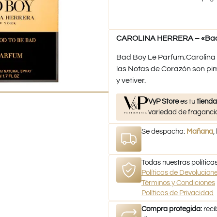
CAROLINA HERRERA – «Bad 
Bad Boy Le Parfum;Carolina 
las Notas de Corazón son pim
y vetiver.
VyP Store
es tu
tienda
variedad de fragancia
Se despacha:
Mañana
,
Todas nuestras políticas
Políticas de Devolucio
Términos y Condiciones
Políticas de Privacidad
Compra protegida:
reci