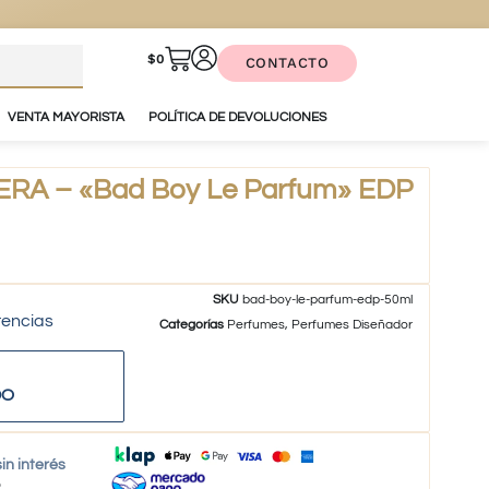
$
0
CONTACTO
VENTA MAYORISTA
POLÍTICA DE DEVOLUCIONES
RA – «Bad Boy Le Parfum» EDP
SKU
bad-boy-le-parfum-edp-50ml
tencias
Categorías
Perfumes
,
Perfumes Diseñador
DO
in interés
o