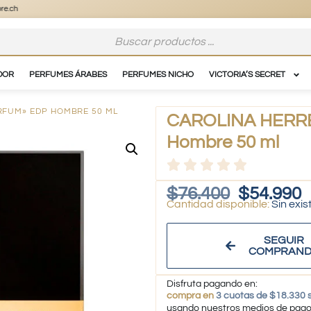
DOR
PERFUMES ÁRABES
PERFUMES NICHO
VICTORIA’S SECRET
RFUM» EDP HOMBRE 50 ML
CAROLINA HERRE
Hombre 50 ml
$
76.400
$
54.990
Sin exis
SEGUIR
COMPRAN
Disfruta pagando en:
compra en
3 cuotas de $18.330 s
usando nuestros medios de pag