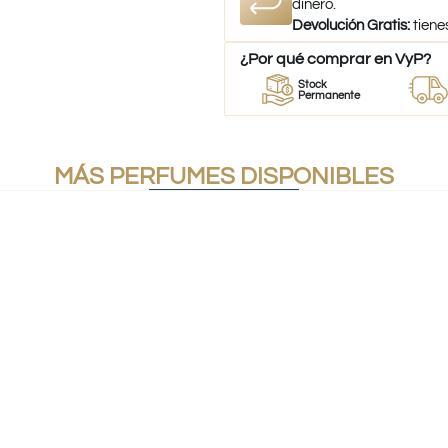
dinero.
Devolución Gratis:
tiene
¿Por qué comprar en VyP?
or
Perfumes
Stock
Despac
umes
100% Originales
Permanente
a todo Ch
MÁS PERFUMES DISPONIBLES