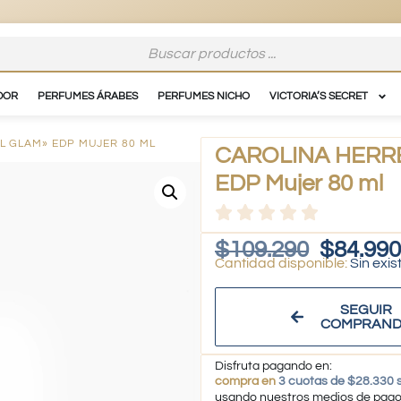
DOR
PERFUMES ÁRABES
PERFUMES NICHO
VICTORIA’S SECRET
L GLAM» EDP MUJER 80 ML
CAROLINA HERRER
EDP Mujer 80 ml
$
109.290
$
84.990
Sin exis
SEGUIR
COMPRAN
Disfruta pagando en:
compra en
3 cuotas de $28.330 s
usando nuestros medios de pag