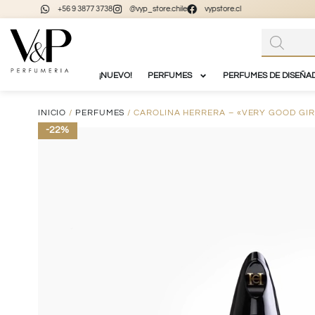
+56 9 3877 3738
@vyp_store.chile
vypstore.cl
¡NUEVO!
PERFUMES
PERFUMES DE DISEÑA
INICIO
/
PERFUMES
/ CAROLINA HERRERA – «VERY GOOD GIR
-22%