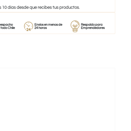
s 10 días desde que recibes tus productos.
o
Envíos en menos de
Respaldo para
Proveedor
ile
24 horas
Emprendedores
de perfum
-38%