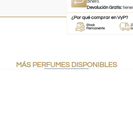
dinero.
Devolución Gratis:
tiene
¿Por qué comprar en VyP?
or
Perfumes
Stock
Despach
umes
100% Originales
Permanente
a todo Ch
MÁS PERFUMES DISPONIBLES