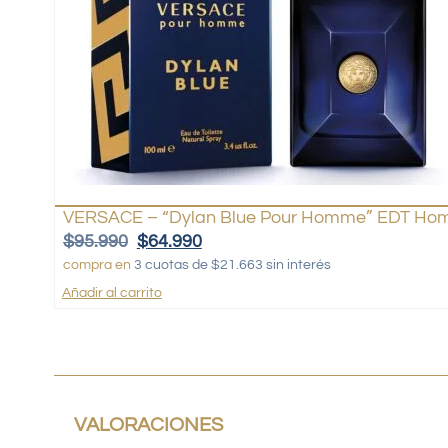
VERSACE – “Dylan Blue Pour Homme” EDT Hom
$
95.990
$
64.990
compra en
3 cuotas de $21.663 sin interés
Añadir al carrito
VALORACIONES