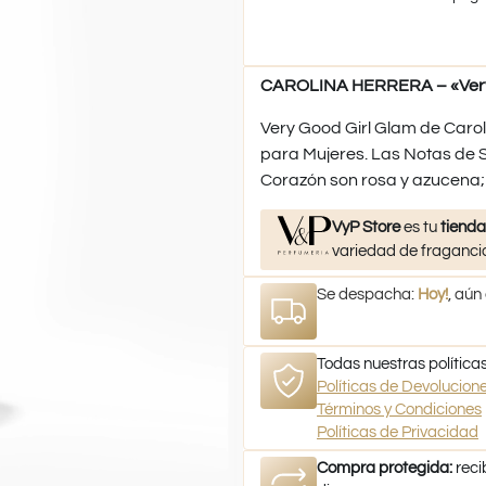
CAROLINA HERRERA – «Very 
Very Good Girl Glam de Caroli
para Mujeres. Las Notas de 
Corazón son rosa y azucena; 
VyP Store
es tu
tienda
variedad de fragancia
Se despacha:
Hoy!
, aún
Todas nuestras políticas
Políticas de Devolucio
Términos y Condiciones
Políticas de Privacidad
Compra protegida:
reci