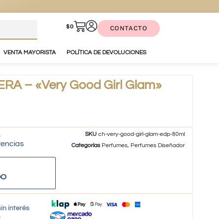
$
0
CONTACTO
VENTA MAYORISTA
POLÍTICA DE DEVOLUCIONES
A – «Very Good Girl Glam»
SKU
ch-very-good-girl-glam-edp-80ml
tencias
Categorías
Perfumes
,
Perfumes Diseñador
DO
in interés
o