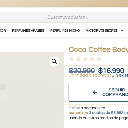
DOR
PERFUMES ÁRABES
PERFUMES NICHO
VICTORIA’S SECRET
Coco Coffee Body
$
20.990
$
16.990
Sin exis
SEGUIR
COMPRAN
Disfruta pagando en:
compra en
3 cuotas de $5.663 si
usando nuestros medios de pag