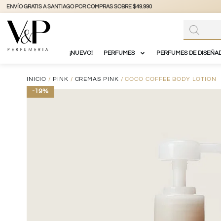
+56 9 3877 3738
@vyp_store.chile
vypstore.cl
¡NUEVO!
PERFUMES
PERFUMES DE DISEÑA
INICIO
/
PINK
/
CREMAS PINK
/ COCO COFFEE BODY LOTION
-19%