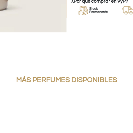
¿Por qué comprar en VyP?
edor
Perfumes
Stock
Despa
rfumes
100% Originales
Permanente
a todo 
MÁS PERFUMES DISPONIBLES