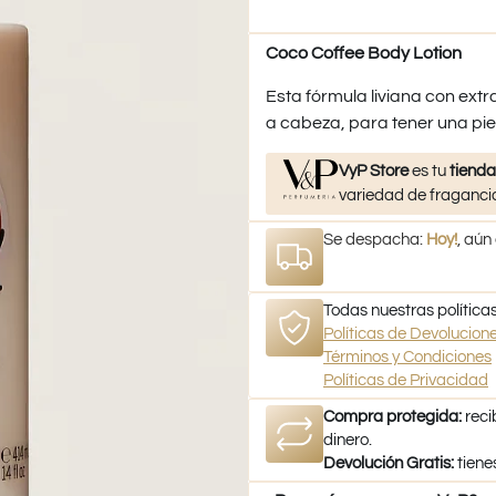
Coco Coffee Body Lotion
Esta fórmula liviana con extr
a cabeza, para tener una pie
VyP Store
es tu
tienda
variedad de fragancia
Se despacha:
Hoy!
, aún
Todas nuestras políticas
Políticas de Devolucio
Términos y Condiciones
Políticas de Privacidad
Compra protegida:
reci
dinero.
Devolución Gratis:
tiene