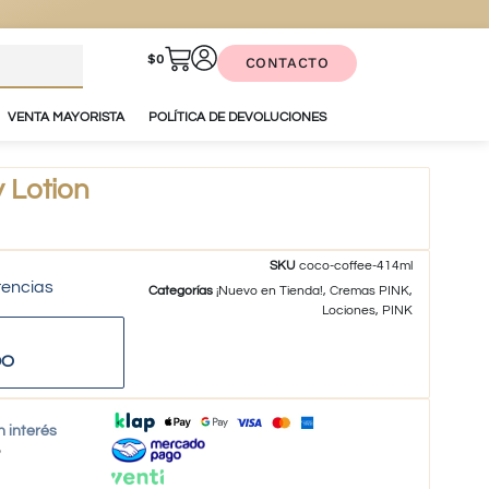
$
0
CONTACTO
VENTA MAYORISTA
POLÍTICA DE DEVOLUCIONES
 Lotion
SKU
coco-coffee-414ml
tencias
Categorías
¡Nuevo en Tienda!
,
Cremas PINK
,
Lociones
,
PINK
DO
n interés
o