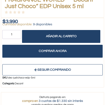
Just Choco” EDP Unisex 5 ml
$
3.990
9 disponibles
AÑADIR AL CARRITO
COMPRAR AHORA
SEGUIR COMPRANDO
SKU
dec-justchoco-edp-5ml
Categoría
Decant
Disfruta pagando en:
compra en
3 cuotas de $1.330 sin interés
usando nuestros medios de pago