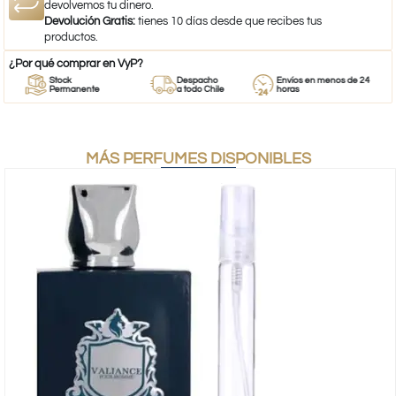
devolvemos tu dinero.
Devolución Gratis:
tienes 10 días desde que recibes tus
productos.
¿Por qué comprar en VyP?
Stock
Despacho
Envíos en menos de 24
Permanente
a todo Chile
horas
MÁS PERFUMES DISPONIBLES