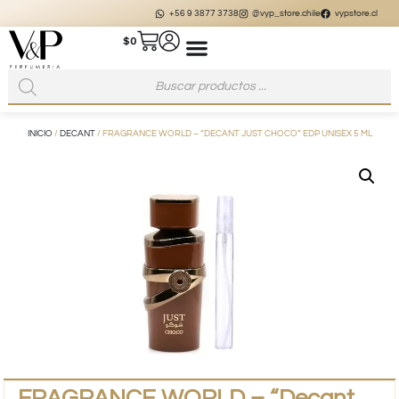
+56 9 3877 3738
@vyp_store.chile
vypstore.cl
$
0
INICIO
/
DECANT
/ FRAGRANCE WORLD – “DECANT JUST CHOCO” EDP UNISEX 5 ML
FRAGRANCE WORLD – “Decant