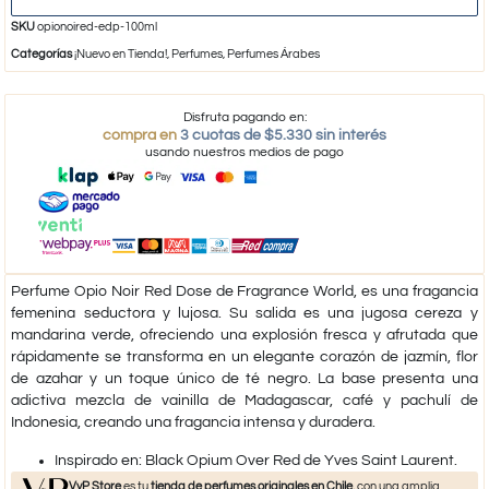
SKU
opionoired-edp-100ml
Categorías
¡Nuevo en Tienda!
,
Perfumes
,
Perfumes Árabes
Disfruta pagando en:
compra en
3 cuotas de $5.330 sin interés
usando nuestros medios de pago
Perfume Opio Noir Red Dose de Fragrance World, es una fragancia
femenina seductora y lujosa. Su salida es una jugosa cereza y
mandarina verde, ofreciendo una explosión fresca y afrutada que
rápidamente se transforma en un elegante corazón de jazmín, flor
de azahar y un toque único de té negro. La base presenta una
adictiva mezcla de vainilla de Madagascar, café y pachulí de
Indonesia, creando una fragancia intensa y duradera.
​Inspirado en: Black Opium Over Red de Yves Saint Laurent.
VyP Store
es tu
tienda de perfumes originales en Chile
, con una amplia