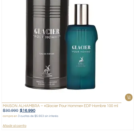
MAISON ALHAMBRA – «Glacier Pour Homme» EDP Hombre 100 ml
$
30.990
$
16.990
compra en
3 cuotas de $5.663 sin interés
Añadir al carrito