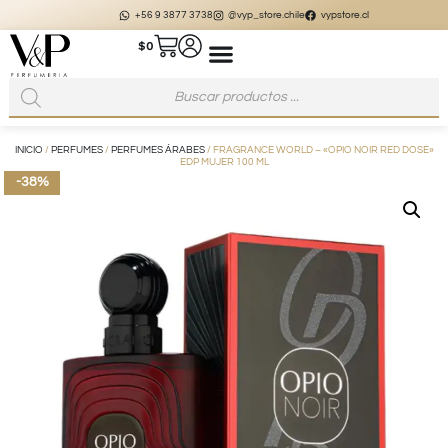
+56 9 3877 3738
@vyp_store.chile
vypstore.cl
$
0
INICIO
/
PERFUMES
/
PERFUMES ÁRABES
/ FRAGRANCE WORLD – «OPIO NOIR RED DOSE»
EDP MUJER 100 ML
-38%