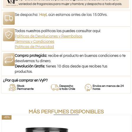
variedad de fragancias para mujer y hombre, y despacho a todo el país.
Se despacha:
Hoy!
, aún estamos antes de las 15:00hrs.
Todas nuestras políticas las puedes consultar aquí:
Políticas de Devoluciones y Reembolsos
Términos y Condiciones
Políticas de Privacidad
Compra protegida:
recibe el producto en buenas condiciones o te
devolvemos tu dinero.
Devolución Gratis:
tienes 10 días desde que recibes tus
productos.
¿Por qué comprar en VyP?
Stock
Despacho
Envíos en menos de 24
Permanente
a todo Chile
horas
MÁS PERFUMES DISPONIBLES
-45%