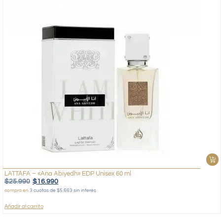
LATTAFA – «Ana Abiyedh» EDP Unisex 60 ml
$
25.990
$
16.990
compra en
3 cuotas de $5.663 sin interés
Añadir al carrito