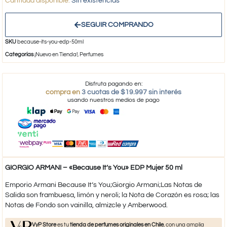
Sin existencias
SEGUIR COMPRANDO
SKU
because-its-you-edp-50ml
Categorías
¡Nuevo en Tienda!
,
Perfumes
Disfruta pagando en:
compra en
3 cuotas de $19.997 sin interés
usando nuestros medios de pago
GIORGIO ARMANI – «Because It’s You» EDP Mujer 50 ml
Emporio Armani Because It’s You;Giorgio Armani;Las Notas de
Salida son frambuesa, limón y neroli; la Nota de Corazón es rosa; las
Notas de Fondo son vainilla, almizcle y Amberwood.
VyP Store
es tu
tienda de perfumes originales en Chile
, con una amplia