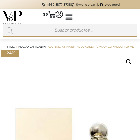
+56 9 3877 3738
@vyp_store.chile
vypstore.cl
$
0
INICIO
/
¡NUEVO EN TIENDA!
/ GIORGIO ARMANI – «BECAUSE IT’S YOU» EDP MUJER 50 ML
-24%