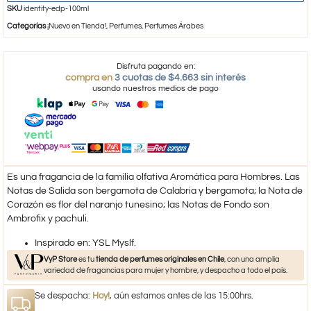
SKU
identity-edp-100ml
Categorías
¡Nuevo en Tienda!
,
Perfumes
,
Perfumes Árabes
Disfruta pagando en:
compra en
3 cuotas de $4.663 sin interés
usando nuestros medios de pago
Es una fragancia de la familia olfativa Aromática para Hombres. Las
Notas de Salida son bergamota de Calabria y bergamota; la Nota de
Corazón es flor del naranjo tunesino; las Notas de Fondo son
Ambrofix y pachuli.
​Inspirado en: YSL Myslf.
VyP Store
es tu
tienda de perfumes originales en Chile
, con una amplia
variedad de fragancias para mujer y hombre, y despacho a todo el país.
Se despacha:
Hoy!
, aún estamos antes de las 15:00hrs.