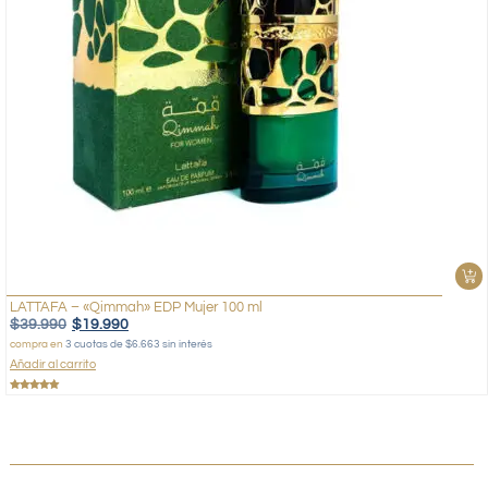
LATTAFA – «Qimmah» EDP Mujer 100 ml
$
39.990
$
19.990
compra en
3 cuotas de $6.663 sin interés
Añadir al carrito
Valorado
con
5.00
de 5