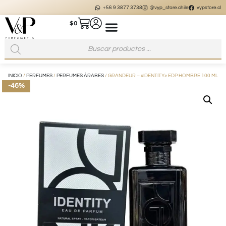
+56 9 3877 3738
@vyp_store.chile
vypstore.cl
$
0
INICIO
/
PERFUMES
/
PERFUMES ÁRABES
/ GRANDEUR – «IDENTITY» EDP HOMBRE 100 ML
-46%