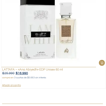
LATTAFA – «Ana Abiyedh» EDP Unisex 60 ml
$
25.990
$
16.990
compra en
3 cuotas de $5.663 sin interés
Añadir al carrito