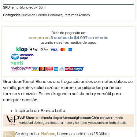
SKU
temptblanc-edp-100ml
Categorías
¡Nuevo en Tienda!
,
Perfumes
,
Perfumes Árabes
Disfruta pagando en:
compra en
3 cuotas de $4.997 sin interés
usando nuestros medios de pago
Grandeur Tempt Blanc es una fragancia unisex con notas dulces de
vainilla, jazmín y cálido azúcar moreno, equilibradas por ámbar
terroso y almizcle. Es una fragancia sofisticada y versátil para
cualquier ocasión.
​Inspirado en: Bianco Latte.
VyP Store
es tu
tienda de perfumes originales en Chile
, con una amplia
variedad de fragancias para mujer y hombre, y despacho a todo el país.
Se despacha:
Mañana
, hacemos corte a las 15:00hrs.