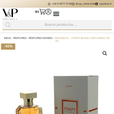
+56 9 3877 3738
@vyp_store.chile
vypstore.cl
$
0
INICIO
/
PERFUMES
/
PERFUMES ÁRABES
/ GRANDEUR – «TEMPT BLANC» EDP UNISEX 100
ML
-42%