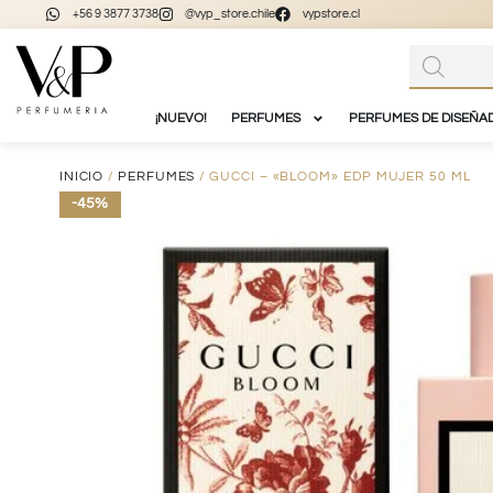
+56 9 3877 3738
@vyp_store.chile
vypstore.cl
¡NUEVO!
PERFUMES
PERFUMES DE DISEÑA
INICIO
/
PERFUMES
/ GUCCI – «BLOOM» EDP MUJER 50 ML
-45%