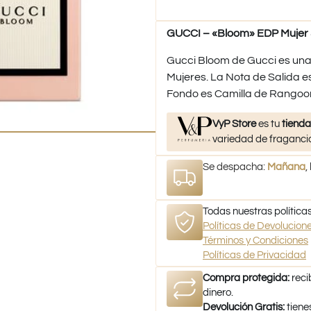
GUCCI – «Bloom» EDP Mujer 
Gucci Bloom de Gucci es una f
Mujeres. La Nota de Salida e
Fondo es Camilla de Rangoo
VyP Store
es tu
tienda
variedad de fragancia
Se despacha:
Mañana
,
Todas nuestras políticas
Políticas de Devolucio
Términos y Condiciones
Políticas de Privacidad
Compra protegida:
reci
dinero.
Devolución Gratis:
tiene