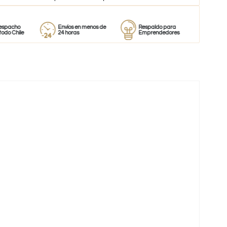
Envíos en menos de
Respaldo para
Proveedor
e
24 horas
Emprendedores
de perfume