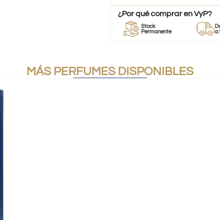
¿Por qué comprar en VyP?
r
Perfumes
Stock
Despacho
es
100% Originales
Permanente
a todo Chil
MÁS PERFUMES DISPONIBLES