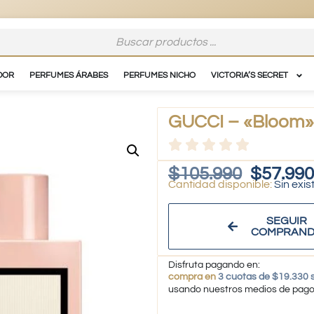
DOR
PERFUMES ÁRABES
PERFUMES NICHO
VICTORIA’S SECRET
GUCCI – «Bloom» 
$
105.990
$
57.990
Sin exis
SEGUIR
COMPRAN
Disfruta pagando en:
compra en
3 cuotas de $19.330 s
usando nuestros medios de pag