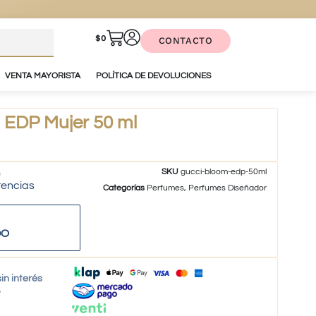
$
0
CONTACTO
VENTA MAYORISTA
POLÍTICA DE DEVOLUCIONES
EDP Mujer 50 ml
SKU
gucci-bloom-edp-50ml
tencias
Categorías
Perfumes
,
Perfumes Diseñador
DO
in interés
o