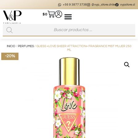
+56 9 3877 3738
@vyp_store.chile
vypstore.cl
$
0
INICIO
/
PERFUMES
/ GUESS «LOVE SHEER ATTRACTION» FRAGRANCE MIST MUJER 250
ML
-20%