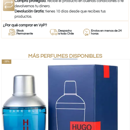
Compra protegida:
recibe el producto en buenas condiciones o te
devolvemos tu dinero.
Devolución Gratis:
tienes 10 días desde que recibes tus
productos.
¿Por qué comprar en VyP?
Stock
Despacho
Envíos en menos de 24
Permanente
a todo Chile
horas
MÁS PERFUMES DISPONIBLES
-38%