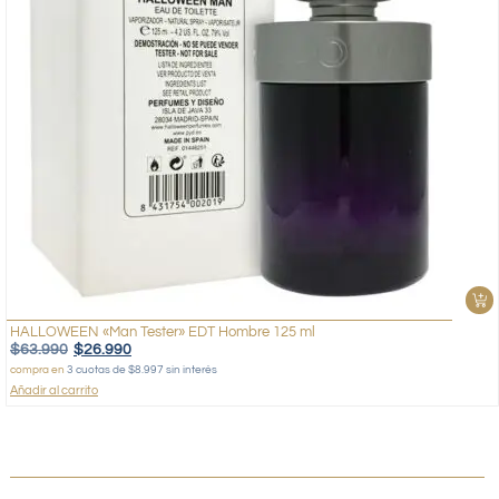
HALLOWEEN «Man Tester» EDT Hombre 125 ml
$
63.990
$
26.990
compra en
3 cuotas de $8.997 sin interés
Añadir al carrito