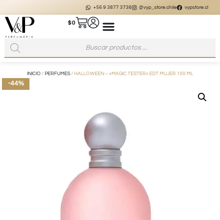
+56 9 3877 3738
@vyp_store.chile
vypstore.cl
$
0
INICIO
/
PERFUMES
/ HALLOWEEN – «MAGIC TESTER» EDT MUJER 100 ML
-44%