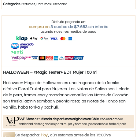
Categorías
Perfumes
,
Perfumes Diseñador
Disfruta pagando en:
compra en
3 cuotas de $7.663 sin interés
usando nuestros medios de pago
HALLOWEEN – «Magic Tester» EDT Mujer 100 ml
Halloween Magic de Halloween es una fragancia de la familia
olfativa Floral Frutal para Mujeres. Las Notas de Salida son Helado
de la pera, frambuesa y mandarina amarilla; las Notas de Corazón
son fresia, jazmín sambac y peonía rosa; las Notas de Fondo son
vainilla, haba tonka y pachulí.
VyP Store
es tu
tienda de perfumes originales en Chile
, con una amplia
variedad de fragancias para mujer y hombre, y despacho a todo el país.
Se despacha:
Hoy!
, aún estamos antes de las 15:00hrs.