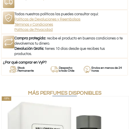
Todas nuestras políticas las puedes consultar aquí:
Políticas de Devoluciones y Reembolsos
Términos y Condiciones
Políticas de Privacidad
Compra protegida:
recibe el producto en buenas condiciones o te
devolvemos tu dinero.
Devolución Gratis:
tienes 10 días desde que recibes tus
productos.
¿Por qué comprar en VyP?
Stock
Despacho
Envíos en menos de 24
Permanente
a todo Chile
horas
MÁS PERFUMES DISPONIBLES
-58%