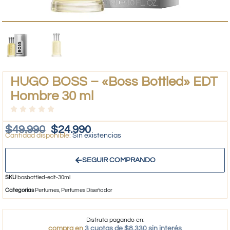
HUGO BOSS – «Boss Bottled» EDT
Hombre 30 ml
$
49.990
$
24.990
Sin existencias
SEGUIR COMPRANDO
SKU
bosbottled-edt-30ml
Categorías
Perfumes
,
Perfumes Diseñador
Disfruta pagando en:
compra en
3 cuotas de $8.330 sin interés