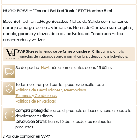
HUGO BOSS – “Decant Bottled Tonic” EDT Hombre 5 ml
Boss Bottled Tonic;Hugo Boss;Las Notas de Salida son manzana,
naranja amarga, pomelo y limón; las Notas de Corazón son jengibre,
canela, geranio y clavos de olor; las Notas de Fondo son notas
amaderadas y vetiver.
VyP Store
es tu
tienda de perfumes originales en Chile
, con una amplia
variedad de fragancias para mujer y hombre, y despacho a todo el país.
Se despacha:
Hoy!
, aún estamos antes de las 15:00hrs.
Todas nuestras políticas las puedes consultar aquí:
Políticas de Devoluciones y Reembolsos
Términos y Condiciones
Políticas de Privacidad
Compra protegida:
recibe el producto en buenas condiciones o te
devolvemos tu dinero.
Devolución Gratis:
tienes 10 días desde que recibes tus
productos.
¿Por qué comprar en VyP?