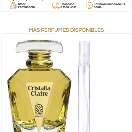
Stock
Despacho
Envíos en menos de 24
Permanente
a todo Chile
horas
MÁS PERFUMES DISPONIBLES