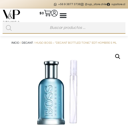
+56 9 3877 3738
@vyp_store.chile
vypstore.cl
$
0
INICIO
/
DECANT
/ HUGO BOSS – “DECANT BOTTLED TONIC” EDT HOMBRE 5 ML