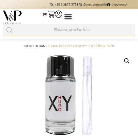
+56 9 3877 3738
@vyp_store.chile
vypstore.cl
$
0
INICIO
/
DECANT
/ HUGO BOSS “DECANT XY” EDT HOMBRE 5 ML