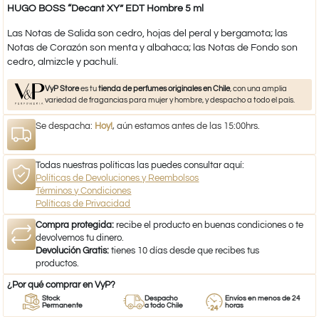
HUGO BOSS “Decant XY” EDT Hombre 5 ml
Las Notas de Salida son cedro, hojas del peral y bergamota; las
Notas de Corazón son menta y albahaca; las Notas de Fondo son
cedro, almizcle y pachulí.
VyP Store
es tu
tienda de perfumes originales en Chile
, con una amplia
variedad de fragancias para mujer y hombre, y despacho a todo el país.
Se despacha:
Hoy!
, aún estamos antes de las 15:00hrs.
Todas nuestras políticas las puedes consultar aquí:
Políticas de Devoluciones y Reembolsos
Términos y Condiciones
Políticas de Privacidad
Compra protegida:
recibe el producto en buenas condiciones o te
devolvemos tu dinero.
Devolución Gratis:
tienes 10 días desde que recibes tus
productos.
¿Por qué comprar en VyP?
Stock
Despacho
Envíos en menos de 24
Permanente
a todo Chile
horas