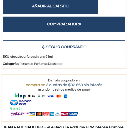
AÑADIR AL CARRITO
COMPRAR AHORA
SEGUIR COMPRANDO
SKU
lebeauleparfu-edpintens-75ml
Categorías
Perfumes
,
Perfumes Diseñador
Disfruta pagando en:
compra en
3 cuotas de $32.663 sin interés
usando nuestros medios de pago
JEAN PAUL GAULTIER – «Le Beau Le Parfum» EDP Intense Hombre