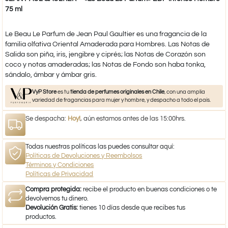
75 ml
Le Beau Le Parfum de Jean Paul Gaultier es una fragancia de la
familia olfativa Oriental Amaderada para Hombres. Las Notas de
Salida son piña, iris, jengibre y ciprés; las Notas de Corazón son
coco y notas amaderadas; las Notas de Fondo son haba tonka,
sándalo, ámbar y ámbar gris.
VyP Store
es tu
tienda de perfumes originales en Chile
, con una amplia
variedad de fragancias para mujer y hombre, y despacho a todo el país.
Se despacha:
Hoy!
, aún estamos antes de las 15:00hrs.
Todas nuestras políticas las puedes consultar aquí:
Políticas de Devoluciones y Reembolsos
Términos y Condiciones
Políticas de Privacidad
Compra protegida:
recibe el producto en buenas condiciones o te
devolvemos tu dinero.
Devolución Gratis:
tienes 10 días desde que recibes tus
productos.