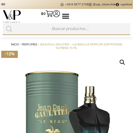
+56 9 3877 3738
@vyp_store.chile
vypstore.cl
$
0
INICIO
/
PERFUMES
/ JEAN PAUL GAULTIER – «LE BEAU LE PARFUM» EDP INTENSE
HOMBRE 75 ML
-12%