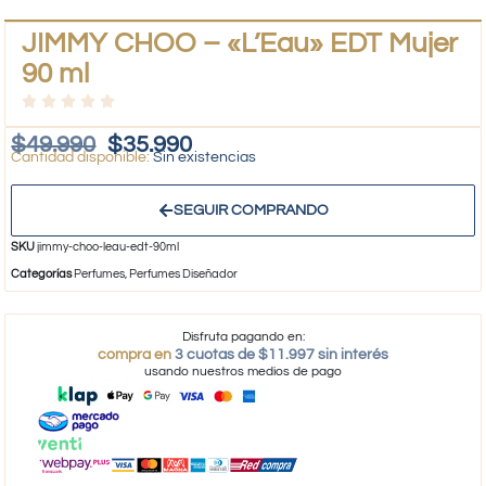
JIMMY CHOO – «L’Eau» EDT Mujer
90 ml
$
49.990
$
35.990
Sin existencias
SEGUIR COMPRANDO
SKU
jimmy-choo-leau-edt-90ml
Categorías
Perfumes
,
Perfumes Diseñador
Disfruta pagando en:
compra en
3 cuotas de $11.997 sin interés
usando nuestros medios de pago