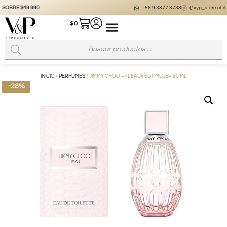
+56 9 3877 3738
@vyp_store.chile
vypstore.cl
$
0
INICIO
/
PERFUMES
/ JIMMY CHOO – «L’EAU» EDT MUJER 90 ML
-28%