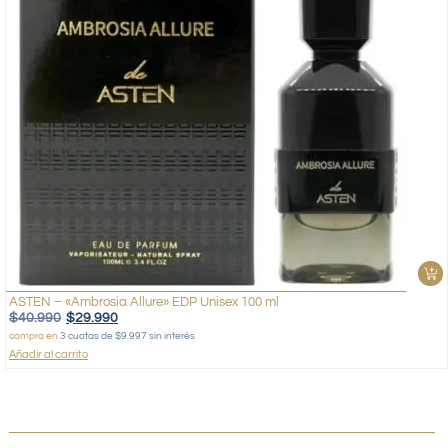
ASTEN – «Ambrosia Allure» EDP Unisex 100 ml
$
40.990
$
29.990
compra en
3 cuotas de $9.997 sin interés
Añadir al carrito