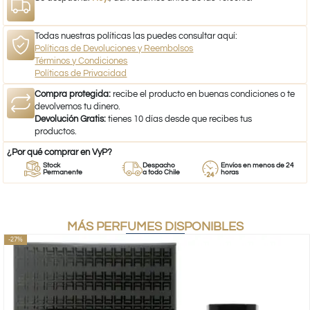
Todas nuestras políticas las puedes consultar aquí:
Políticas de Devoluciones y Reembolsos
Términos y Condiciones
Políticas de Privacidad
Compra protegida:
recibe el producto en buenas condiciones o te
devolvemos tu dinero.
Devolución Gratis:
tienes 10 días desde que recibes tus
productos.
¿Por qué comprar en VyP?
Stock
Despacho
Envíos en menos de 24
Permanente
a todo Chile
horas
MÁS PERFUMES DISPONIBLES
-27%