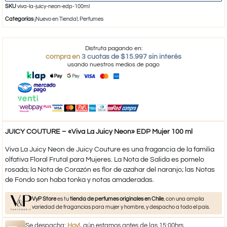
SKU
viva-la-juicy-neon-edp-100ml
Categorías
¡Nuevo en Tienda!
,
Perfumes
Disfruta pagando en:
compra en
3 cuotas de $15.997 sin interés
usando nuestros medios de pago
JUICY COUTURE – «Viva La Juicy Neon» EDP Mujer 100 ml
Viva La Juicy Neon de Juicy Couture es una fragancia de la familia
olfativa Floral Frutal para Mujeres. La Nota de Salida es pomelo
rosada; la Nota de Corazón es flor de azahar del naranjo; las Notas
de Fondo son haba tonka y notas amaderadas.
VyP Store
es tu
tienda de perfumes originales en Chile
, con una amplia
variedad de fragancias para mujer y hombre, y despacho a todo el país.
Se despacha:
Hoy!
, aún estamos antes de las 15:00hrs.