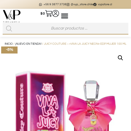
+56 9 3877 3738
@vyp_store.chile
vypstore.cl
$
0
INICIO
/
¡NUEVO EN TIENDA!
/ JUICY COUTURE – «VIVA LA JUICY NEON» EDP MUJER 100 ML
-8%