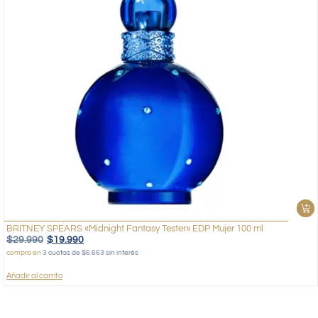
BRITNEY SPEARS «Midnight Fantasy Tester» EDP Mujer 100 ml
$
29.990
$
19.990
compra en
3 cuotas de $6.663 sin interés
Añadir al carrito