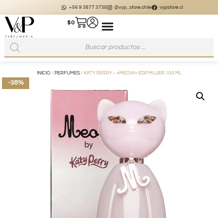
+56 9 3877 3738
@vyp_store.chile
vypstore.cl
$
0
INICIO
/
PERFUMES
/ KATY PERRY – «MEOW» EDP MUJER 100 ML
-38%