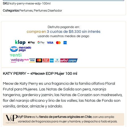
SKU
katy-perry-meow-edp-100ml
Categorías
Perfumes
,
Perfumes Diseñador
Disfruta pagando en:
compra en
3 cuotas de $8.330 sin interés
usando nuestros medios de pago
KATY PERRY – «Meow» EDP Mujer 100 ml
Meow de Katy Perry es una fragancia de la familia olfativa Floral
Frutal para Mujeres. Las Notas de Salida son pera, naranja
tangerina, gardenia y jazmín; las Notas de Corazón son madreselva,
flor del naranjo africano y lirio de los valles; las Notas de Fondo son
vainilla, ámbar, almizcle y sándalo.
VyP Store
es tu
tienda de perfumes originales en Chile
, con una amplia
variedad de fragancias para mujer y hombre, y despacho a todo el país.