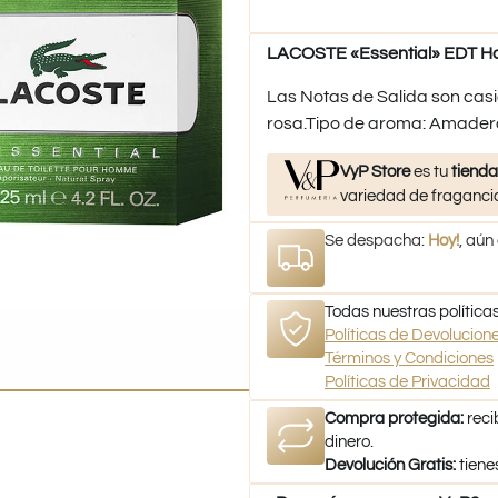
LACOSTE «Essential» EDT H
Las Notas de Salida son casi
rosa.Tipo de aroma: Amader
VyP Store
es tu
tienda
variedad de fragancia
Se despacha:
Hoy!
, aún
Todas nuestras políticas
Políticas de Devolucio
Términos y Condiciones
Políticas de Privacidad
Compra protegida:
reci
dinero.
Devolución Gratis:
tiene