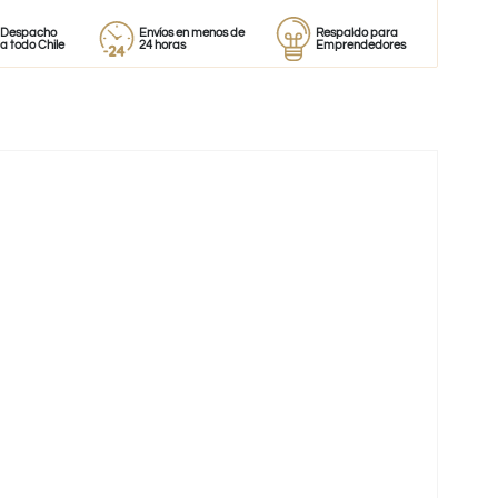
o
Envíos en menos de
Respaldo para
Proveedor
ile
24 horas
Emprendedores
de perfum
-32%