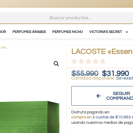
DOR
PERFUMES ÁRABES
PERFUMES NICHO
VICTORIA’S SECRET
5 ML
LACOSTE «Essent
$
55.990
$
31.990
Sin exis
SEGUIR
COMPRAN
Disfruta pagando en:
compra en
3 cuotas de $10.663 s
usando nuestros medios de pag