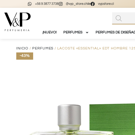
+56 9 3877 3738
@vyp_store.chile
vypstore.cl
¡NUEVO!
PERFUMES
PERFUMES DE DISEÑA
INICIO
/
PERFUMES
/ LACOSTE «ESSENTIAL» EDT HOMBRE 12
-43%