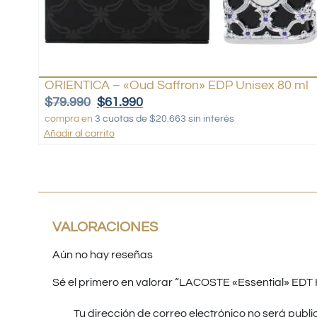
ORIENTICA – «Oud Saffron» EDP Unisex 80 ml
$
79.990
$
61.990
compra en
3 cuotas de $20.663 sin interés
Añadir al carrito
VALORACIONES
Aún no hay reseñas
Sé el primero en valorar “LACOSTE «Essential» EDT
Tu dirección de correo electrónico no será publi