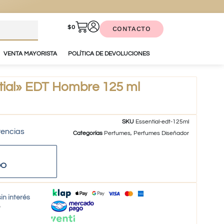
$
0
CONTACTO
VENTA MAYORISTA
POLÍTICA DE DEVOLUCIONES
ial» EDT Hombre 125 ml
SKU
Essential-edt-125ml
tencias
Categorías
Perfumes
,
Perfumes Diseñador
DO
in interés
o