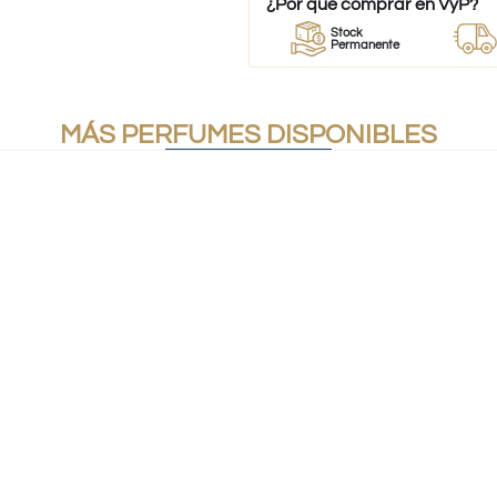
¿Por qué comprar en VyP?
or
Perfumes
Stock
Despach
umes
100% Originales
Permanente
a todo Ch
MÁS PERFUMES DISPONIBLES