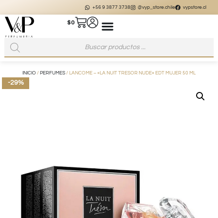
+56 9 3877 3738
@vyp_store.chile
vypstore.cl
$
0
INICIO
/
PERFUMES
/ LANCOME – «LA NUIT TRESOR NUDE» EDT MUJER 50 ML
-29%