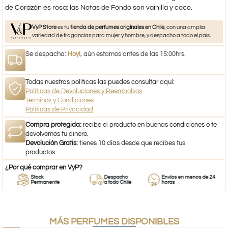
de Corazón es rosa; las Notas de Fondo son vainilla y coco.
VyP Store
es tu
tienda de perfumes originales en Chile
, con una amplia
variedad de fragancias para mujer y hombre, y despacho a todo el país.
Se despacha:
Hoy!
, aún estamos antes de las 15:00hrs.
Todas nuestras políticas las puedes consultar aquí:
Políticas de Devoluciones y Reembolsos
Términos y Condiciones
Políticas de Privacidad
Compra protegida:
recibe el producto en buenas condiciones o te
devolvemos tu dinero.
Devolución Gratis:
tienes 10 días desde que recibes tus
productos.
¿Por qué comprar en VyP?
Stock
Despacho
Envíos en menos de 24
Permanente
a todo Chile
horas
MÁS PERFUMES DISPONIBLES