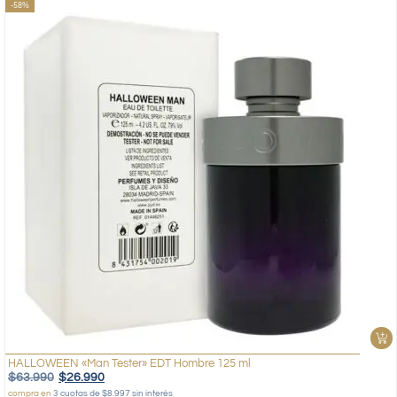
-58%
HALLOWEEN «Man Tester» EDT Hombre 125 ml
$
63.990
$
26.990
compra en
3 cuotas de $8.997 sin interés