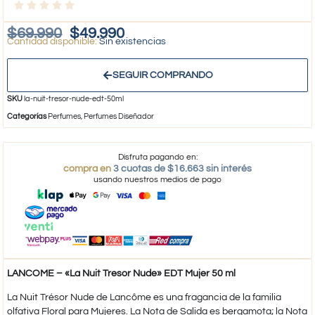
$
69.990
$
49.990
Sin existencias
SEGUIR COMPRANDO
SKU
la-nuit-tresor-nude-edt-50ml
Categorías
Perfumes
,
Perfumes Diseñador
Disfruta pagando en:
compra en
3 cuotas de $16.663 sin interés
usando nuestros medios de pago
LANCOME – «La Nuit Tresor Nude» EDT Mujer 50 ml
La Nuit Trésor Nude de Lancôme es una fragancia de la familia
olfativa Floral para Mujeres. La Nota de Salida es bergamota; la Nota