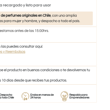
a recargado y listo para usar
 de perfumes originales en Chile
, con una amplia
s para mujer y hombre, y despacho a todo el país.
 estamos antes de las 15:00hrs.
 las puedes consultar aquí:
nes y Reembolsos
be el producto en buenas condiciones o te devolvemos tu
s 10 días desde que recibes tus productos.
o
Envíos en menos de
Respaldo para
Proveedor
ile
24 horas
Emprendedores
de perfum