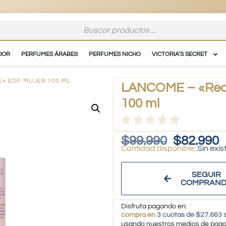
DOR
PERFUMES ÁRABES
PERFUMES NICHO
VICTORIA’S SECRET
E» EDP MUJER 100 ML
LANCOME – «Recar
100 ml
$
99.990
$
82.990
Sin exis
SEGUIR
COMPRAN
Disfruta pagando en:
compra en
3 cuotas de $27.663 s
usando nuestros medios de pag