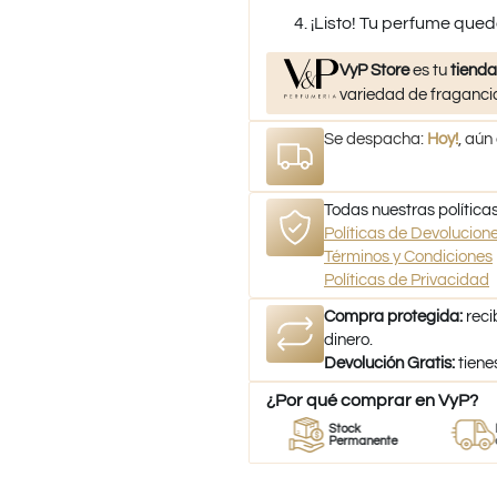
¡Listo! Tu perfume qued
VyP Store
es tu
tienda
variedad de fragancia
Se despacha:
Hoy!
, aún
Todas nuestras políticas
Políticas de Devolucio
Términos y Condiciones
Políticas de Privacidad
Compra protegida:
reci
dinero.
Devolución Gratis:
tiene
¿Por qué comprar en VyP?
or
Perfumes
Stock
Despach
umes
100% Originales
Permanente
a todo Ch