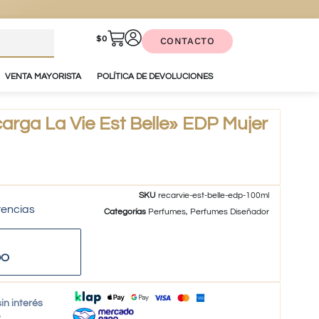
$
0
CONTACTO
VENTA MAYORISTA
POLÍTICA DE DEVOLUCIONES
ga La Vie Est Belle» EDP Mujer
SKU
recarvie-est-belle-edp-100ml
tencias
Categorías
Perfumes
,
Perfumes Diseñador
DO
in interés
o