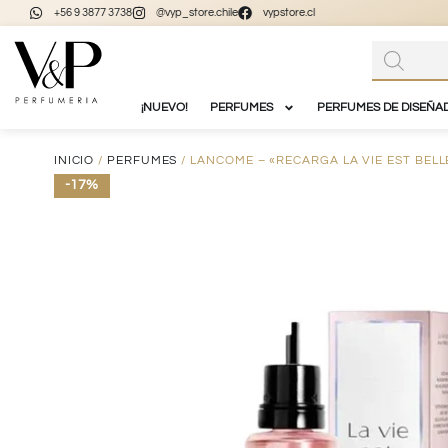
+56 9 3877 3738
@vyp_store.chile
vypstore.cl
¡NUEVO!
PERFUMES
PERFUMES DE DISEÑA
INICIO
/
PERFUMES
/ LANCOME – «RECARGA LA VIE EST BELL
-17%