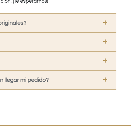
ción. ¡Te esperamos!
riginales?
 llegar mi pedido?