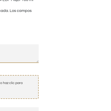
cada.
Los campos
o haz clic para