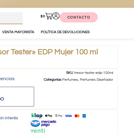
$
0
CONTACTO
VENTA MAYORISTA
POLÍTICA DE DEVOLUCIONES
r Tester» EDP Mujer 100 ml
SKU
tresor-tester-edp-100ml
tencias
Categorías
Perfumes
,
Perfumes Diseñador
DO
in interés
o