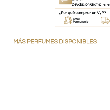
Devolución Gratis:
tiene
¿Por qué comprar en VyP?
or
Perfumes
Stock
Despach
umes
100% Originales
Permanente
a todo Ch
MÁS PERFUMES DISPONIBLES