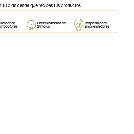
s 10 días desde que recibes tus productos.
o
Envíos en menos de
Respaldo para
Proveedor
ile
24 horas
Emprendedores
de perfum
-30%