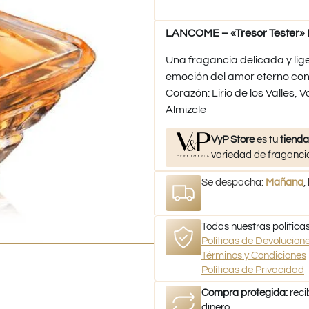
LANCOME – «Tresor Tester» 
Una fragancia delicada y lig
emoción del amor eterno con
Corazón: Lirio de los Valles, V
Almizcle
VyP Store
es tu
tienda
variedad de fragancia
Se despacha:
Mañana
,
Todas nuestras políticas
Políticas de Devolucio
Términos y Condiciones
Políticas de Privacidad
Compra protegida:
reci
dinero.