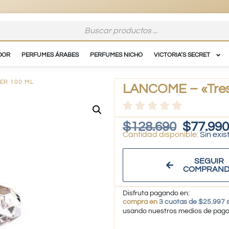
DOR
PERFUMES ÁRABES
PERFUMES NICHO
VICTORIA’S SECRET
ER 100 ML
LANCOME – «Treso
$
128.690
$
77.990
Sin exis
SEGUIR
COMPRAN
Disfruta pagando en:
compra en
3 cuotas de $25.997 s
usando nuestros medios de pag