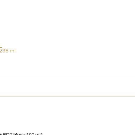
236 ml
» EDP Mujer 100 ml”