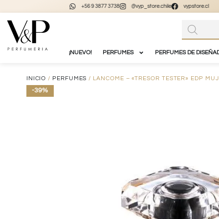
+56 9 3877 3738
@vyp_store.chile
vypstore.cl
¡NUEVO!
PERFUMES
PERFUMES DE DISEÑA
INICIO
/
PERFUMES
/ LANCOME – «TRESOR TESTER» EDP MUJ
-39%