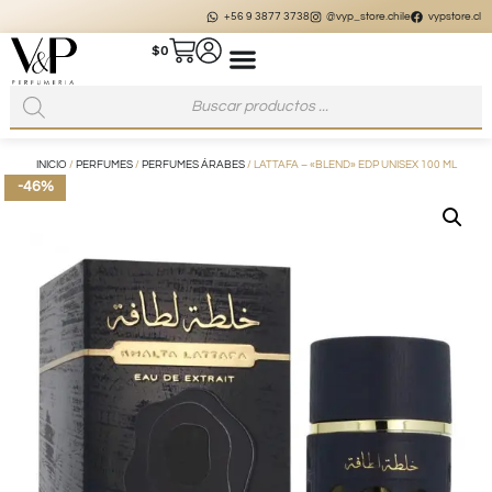
+56 9 3877 3738
@vyp_store.chile
vypstore.cl
$
0
INICIO
/
PERFUMES
/
PERFUMES ÁRABES
/ LATTAFA – «BLEND» EDP UNISEX 100 ML
-46%