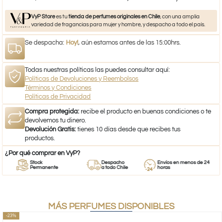
VyP Store
es tu
tienda de perfumes originales en Chile
, con una amplia
variedad de fragancias para mujer y hombre, y despacho a todo el país.
Se despacha:
Hoy!
, aún estamos antes de las 15:00hrs.
Todas nuestras políticas las puedes consultar aquí:
Políticas de Devoluciones y Reembolsos
Términos y Condiciones
Políticas de Privacidad
Compra protegida:
recibe el producto en buenas condiciones o te
devolvemos tu dinero.
Devolución Gratis:
tienes 10 días desde que recibes tus
productos.
¿Por qué comprar en VyP?
Stock
Despacho
Envíos en menos de 24
Permanente
a todo Chile
horas
MÁS PERFUMES DISPONIBLES
-23%