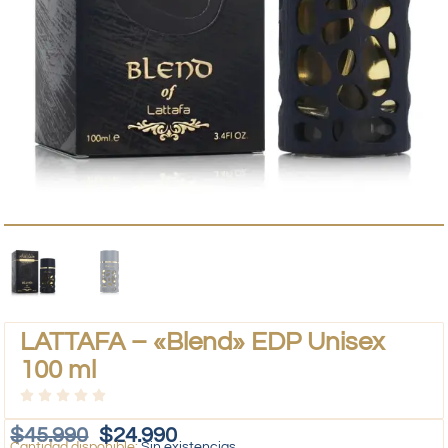
LATTAFA – «Blend» EDP Unisex
100 ml
$
45.990
$
24.990
Sin existencias