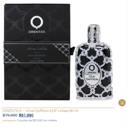
ORIENTICA – «Oud Saffron» EDP Unisex 80 ml
$
79.990
$
61.990
compra en
3 cuotas de $20.663 sin interés