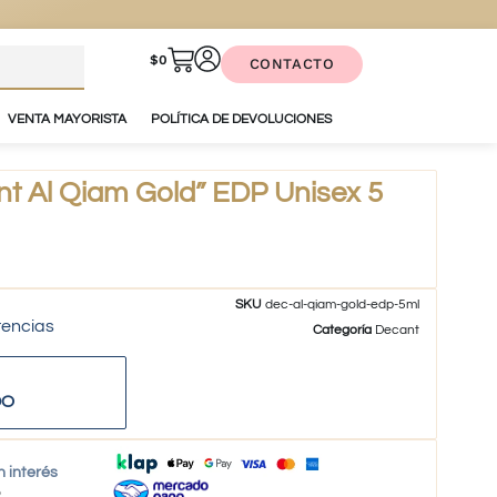
$
0
CONTACTO
VENTA MAYORISTA
POLÍTICA DE DEVOLUCIONES
t Al Qiam Gold” EDP Unisex 5
SKU
dec-al-qiam-gold-edp-5ml
tencias
Categoría
Decant
DO
n interés
o