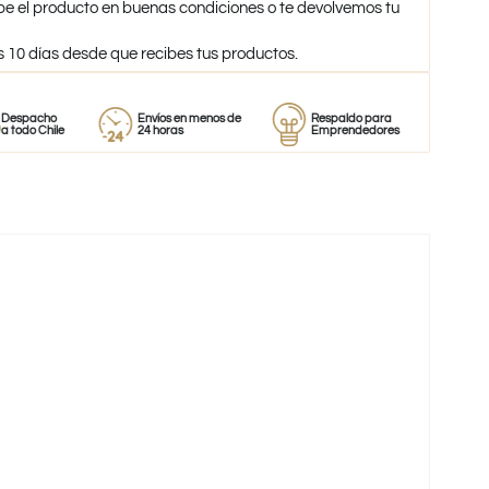
be el producto en buenas condiciones o te devolvemos tu
s 10 días desde que recibes tus productos.
ho
Envíos en menos de
Respaldo para
Proveedo
hile
24 horas
Emprendedores
de perfu