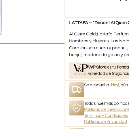
LATTAFA – “Decant Al Qiam G
Al Qiam Gold;Lattafa Perfume
Hombres y Mujeres. Las Nota
Corazón son cuero y pachulí;
benjuí, madera de gaiac y á
VyP Store
es tu
tienda
variedad de fragancia
Se despacha:
Hoy!
, aún
Todas nuestras políticas
Políticas de Devolucio
Términos y Condiciones
Políticas de Privacidad