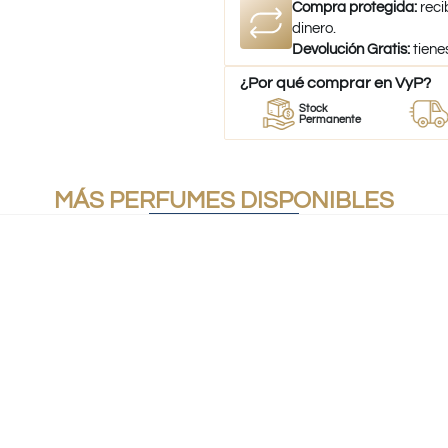
Compra protegida:
reci
dinero.
Devolución Gratis:
tiene
¿Por qué comprar en VyP?
or
Perfumes
Stock
Despac
umes
100% Originales
Permanente
a todo C
MÁS PERFUMES DISPONIBLES