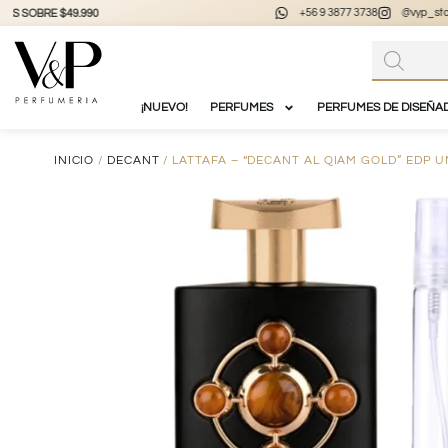
+56 9 3877 3738
@vyp_store.chile
vypstore.cl
¡NUEVO!
PERFUMES
PERFUMES DE DISEÑA
INICIO
/
DECANT
/ LATTAFA – “DECANT AL QIAM GOLD” EDP U