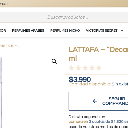
DOR
PERFUMES ÁRABES
PERFUMES NICHO
VICTORIA’S SECRET
NISEX 5 ML
LATTAFA – “Decan
ml
$
3.990
Sin exis
SEGUIR
COMPRAN
Disfruta pagando en:
compra en
3 cuotas de $1.330 si
usando nuestros medios de pag