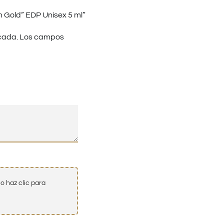
m Gold” EDP Unisex 5 ml”
cada.
Los campos
o haz clic para