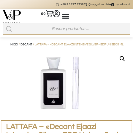
+56 9 3877 3738
@vyp_store.chile
vypstore.cl
$
0
INICIO
/
DECANT
/ LATTAFA – «DECANT EJAAZI INTENSIVE SILVER» EDP UNISEX 5 ML
LATTAFA – «Decant Ejaazi