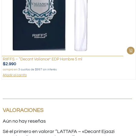
RIIFFS – “Decant Valiance” EDP Hombre 5 ml
$
2.990
compra en
3 cuotas de $997 sin interés
Añadir al carrito
VALORACIONES
Aún no hay reseñas
Sé el primero en valorar “LATTAFA – «Decant Ejaazi