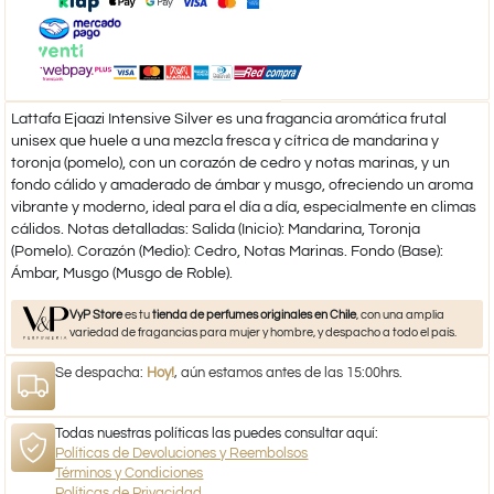
Lattafa Ejaazi Intensive Silver es una fragancia aromática frutal
unisex que huele a una mezcla fresca y cítrica de mandarina y
toronja (pomelo), con un corazón de cedro y notas marinas, y un
fondo cálido y amaderado de ámbar y musgo, ofreciendo un aroma
vibrante y moderno, ideal para el día a día, especialmente en climas
cálidos. Notas detalladas: Salida (Inicio): Mandarina, Toronja
(Pomelo). Corazón (Medio): Cedro, Notas Marinas. Fondo (Base):
Ámbar, Musgo (Musgo de Roble).
VyP Store
es tu
tienda de perfumes originales en Chile
, con una amplia
variedad de fragancias para mujer y hombre, y despacho a todo el país.
Se despacha:
Hoy!
, aún estamos antes de las 15:00hrs.
Todas nuestras políticas las puedes consultar aquí:
Políticas de Devoluciones y Reembolsos
Términos y Condiciones
Políticas de Privacidad