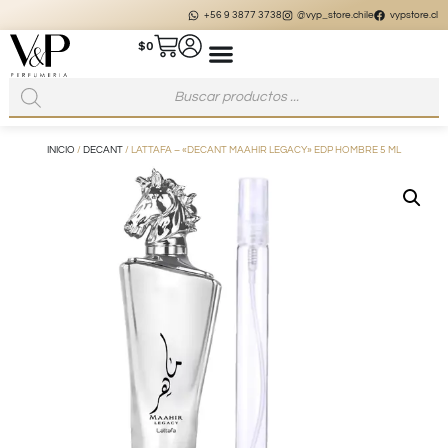
+56 9 3877 3738
@vyp_store.chile
vypstore.cl
$
0
INICIO
/
DECANT
/ LATTAFA – «DECANT MAAHIR LEGACY» EDP HOMBRE 5 ML