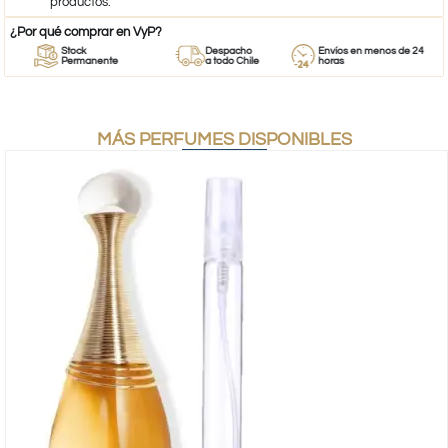
productos.
¿Por qué comprar en VyP?
Stock
Despacho
Envíos en menos de 24
Permanente
a todo Chile
horas
MÁS PERFUMES DISPONIBLES