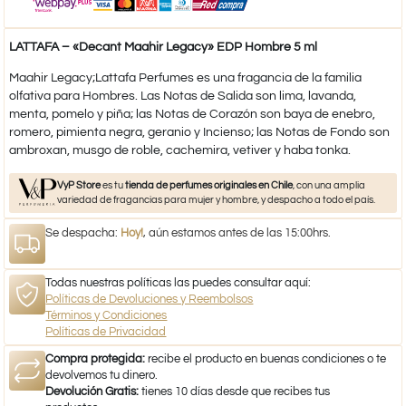
LATTAFA – «Decant Maahir Legacy» EDP Hombre 5 ml
Maahir Legacy;Lattafa Perfumes es una fragancia de la familia
olfativa para Hombres. Las Notas de Salida son lima, lavanda,
menta, pomelo y piña; las Notas de Corazón son baya de enebro,
romero, pimienta negra, geranio y Incienso; las Notas de Fondo son
ambroxan, musgo de roble, cachemira, vetiver y haba tonka.
VyP Store
es tu
tienda de perfumes originales en Chile
, con una amplia
variedad de fragancias para mujer y hombre, y despacho a todo el país.
Se despacha:
Hoy!
, aún estamos antes de las 15:00hrs.
Todas nuestras políticas las puedes consultar aquí:
Políticas de Devoluciones y Reembolsos
Términos y Condiciones
Políticas de Privacidad
Compra protegida:
recibe el producto en buenas condiciones o te
devolvemos tu dinero.
Devolución Gratis:
tienes 10 días desde que recibes tus