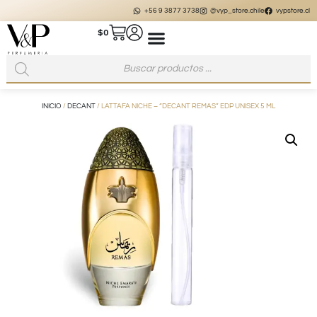
+56 9 3877 3738
@vyp_store.chile
vypstore.cl
$
0
INICIO
/
DECANT
/ LATTAFA NICHE – “DECANT REMAS” EDP UNISEX 5 ML