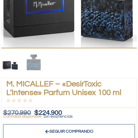
M. MICALLEF – «DesirToxic
L’Intense» Parfum Unisex 100 ml
$
270.990
$
224.900
Sin existencias
SEGUIR COMPRANDO