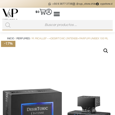
+56 9 3877 3738
@vyp_store.chile
vypstore.cl
$
0
INICIO
/
PERFUMES
/ M. MICALLEF – «DESIRTOXIC L’INTENSE» PARFUM UNISEX 100 ML
-17%