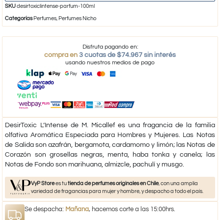
SKU
desirtoxiclintense-parfum-100ml
Categorías
Perfumes
,
Perfumes Nicho
Disfruta pagando en:
compra en
3 cuotas de $74.967 sin interés
usando nuestros medios de pago
DesirToxic L’Intense de M. Micallef es una fragancia de la familia
olfativa Aromática Especiada para Hombres y Mujeres. Las Notas
de Salida son azafrán, bergamota, cardamomo y limón; las Notas de
Corazón son grosellas negras, menta, haba tonka y canela; las
Notas de Fondo son marihuana, almizcle, pachulí y musgo.
VyP Store
es tu
tienda de perfumes originales en Chile
, con una amplia
variedad de fragancias para mujer y hombre, y despacho a todo el país.
Se despacha:
Mañana
, hacemos corte a las 15:00hrs.