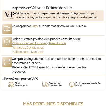
​Inspirado en:
Valaya de Parfums de Marly.
VyP Store
es tu
tienda de perfumes originales en Chile
, con una amplia
variedad de fragancias para mujer y hombre, y despacho a todo el país.
Se despacha:
Hoy!
, aún estamos antes de las 15:00hrs.
Todas nuestras políticas las puedes consultar aquí:
Políticas de Devoluciones y Reembolsos
Términos y Condiciones
Políticas de Privacidad
Compra protegida:
recibe el producto en buenas condiciones o te
devolvemos tu dinero.
Devolución Gratis:
tienes 10 días desde que recibes tus
productos.
¿Por qué comprar en VyP?
Stock
Despacho
Envíos en menos de 24
Permanente
a todo Chile
horas
MÁS PERFUMES DISPONIBLES