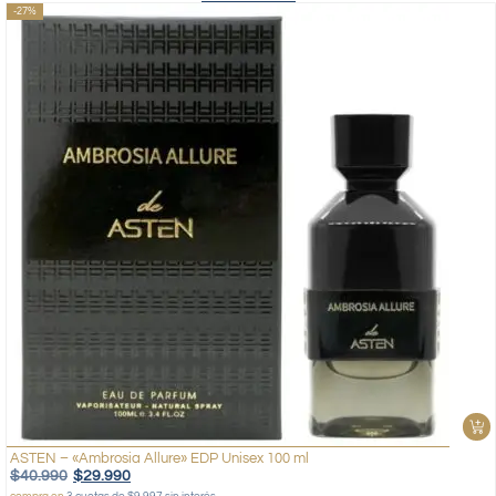
-27%
ASTEN – «Ambrosia Allure» EDP Unisex 100 ml
$
40.990
$
29.990