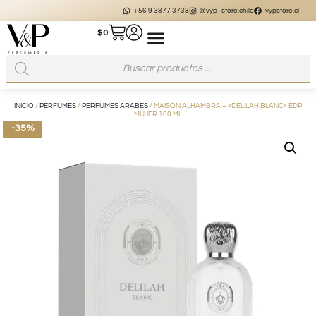
+56 9 3877 3738
@vyp_store.chile
vypstore.cl
$
0
INICIO
/
PERFUMES
/
PERFUMES ÁRABES
/ MAISON ALHAMBRA – «DELILAH BLANC» EDP
MUJER 100 ML
-35%