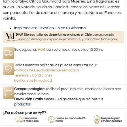
familia olfativa Cítrica Gourmand para Mujeres. Esta fragrancia es
nueva. La Nota de Salida es Candied Lemon; las Notas de Corazón
son panacota, flor de azahar del naranjo y ron; la Nota de Fondo es
vainilla.
​Inspirado en: Devotion Dolce & Gabbana.
VyP Store
es tu
tienda de perfumes originales en Chile
, con una amplia
variedad de fragancias para mujer y hombre, y despacho a todo el país.
Se despacha:
Hoy!
, aún estamos antes de las 15:00hrs.
Todas nuestras políticas las puedes consultar aquí:
Políticas de Devoluciones y Reembolsos
Términos y Condiciones
Políticas de Privacidad
Compra protegida:
recibe el producto en buenas condiciones o te
devolvemos tu dinero.
Devolución Gratis:
tienes 10 días desde que recibes tus
productos.
¿Por qué comprar en VyP?
Despacho
Envíos en menos de 24
Respaldo para
a todo Chile
horas
Emprendedores