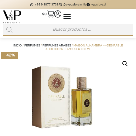
+56 9 3877 3738
@vyp_store.chile
vypstore.cl
$
0
INICIO
/
PERFUMES
/
PERFUMES ÁRABES
/ MAISON ALHAMBRA – «DESIRABLE
ADDICTION» EDP MUJER 100 ML
-42%