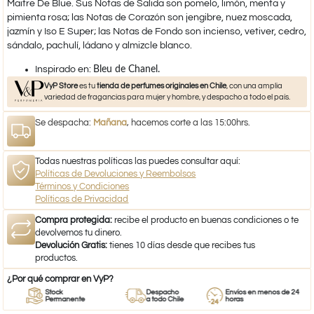
Maitre De Blue. Sus Notas de Salida son pomelo, limón, menta y
pimienta rosa; las Notas de Corazón son jengibre, nuez moscada,
jazmín y Iso E Super; las Notas de Fondo son incienso, vetiver, cedro,
sándalo, pachulí, ládano y almizcle blanco.​
​Inspirado en:
Bleu de Chanel.
VyP Store
es tu
tienda de perfumes originales en Chile
, con una amplia
variedad de fragancias para mujer y hombre, y despacho a todo el país.
Se despacha:
Mañana
, hacemos corte a las 15:00hrs.
Todas nuestras políticas las puedes consultar aquí:
Políticas de Devoluciones y Reembolsos
Términos y Condiciones
Políticas de Privacidad
Compra protegida:
recibe el producto en buenas condiciones o te
devolvemos tu dinero.
Devolución Gratis:
tienes 10 días desde que recibes tus
productos.
¿Por qué comprar en VyP?
Stock
Despacho
Envíos en menos de 24
Permanente
a todo Chile
horas