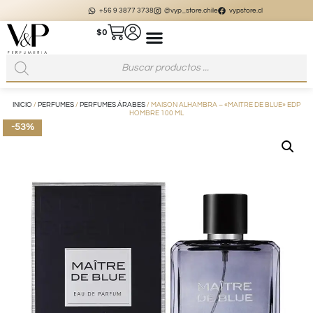
+56 9 3877 3738
@vyp_store.chile
vypstore.cl
$
0
INICIO
/
PERFUMES
/
PERFUMES ÁRABES
/ MAISON ALHAMBRA – «MAITRE DE BLUE» EDP
HOMBRE 100 ML
-53%