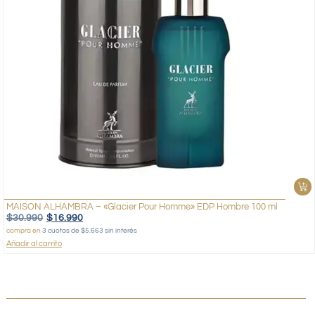
MAISON ALHAMBRA – «Glacier Pour Homme» EDP Hombre 100 ml
$
30.990
$
16.990
compra en
3 cuotas de $5.663 sin interés
Añadir al carrito