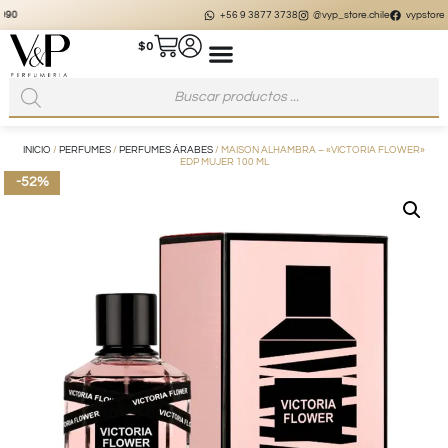
+56 9 3877 3738
@vyp_store.chile
vypstore.cl
$
0
INICIO
/
PERFUMES
/
PERFUMES ÁRABES
/ MAISON ALHAMBRA – «VICTORIA FLOWER»
EDP MUJER 100 ML
-52%