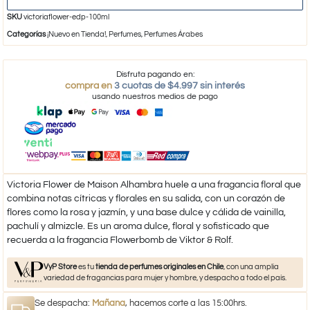
SKU
victoriaflower-edp-100ml
Categorías
¡Nuevo en Tienda!
,
Perfumes
,
Perfumes Árabes
Disfruta pagando en:
compra en
3 cuotas de $4.997 sin interés
usando nuestros medios de pago
Victoria Flower de Maison Alhambra huele a una fragancia floral que
combina notas cítricas y florales en su salida, con un corazón de
flores como la rosa y jazmín, y una base dulce y cálida de vainilla,
pachulí y almizcle. Es un aroma dulce, floral y sofisticado que
recuerda a la fragancia Flowerbomb de Viktor & Rolf.
VyP Store
es tu
tienda de perfumes originales en Chile
, con una amplia
variedad de fragancias para mujer y hombre, y despacho a todo el país.
Se despacha:
Mañana
, hacemos corte a las 15:00hrs.