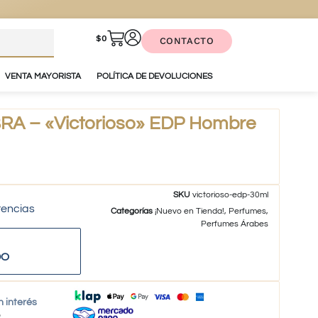
$
0
CONTACTO
VENTA MAYORISTA
POLÍTICA DE DEVOLUCIONES
 – «Victorioso» EDP Hombre
SKU
victorioso-edp-30ml
tencias
Categorías
¡Nuevo en Tienda!
,
Perfumes
,
Perfumes Árabes
DO
n interés
o