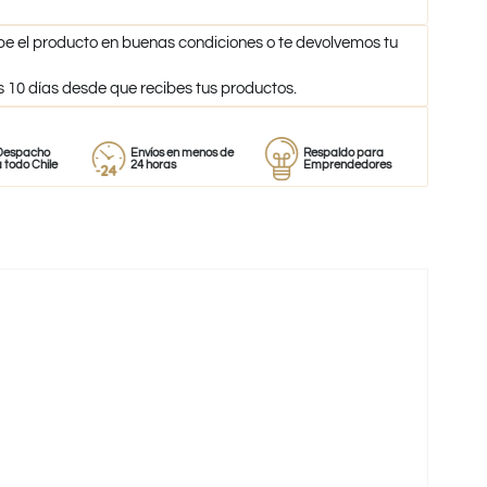
be el producto en buenas condiciones o te devolvemos tu
s 10 días desde que recibes tus productos.
o
Envíos en menos de
Respaldo para
Proveedor
le
24 horas
Emprendedores
de perfum
-39%