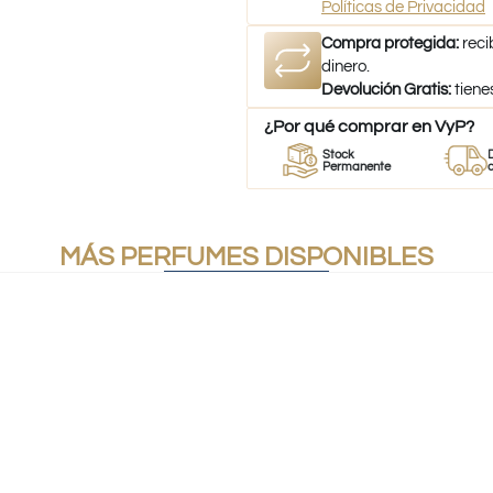
Políticas de Privacidad
Compra protegida:
reci
dinero.
Devolución Gratis:
tiene
¿Por qué comprar en VyP?
r
Perfumes
Stock
Despach
mes
100% Originales
Permanente
a todo Chi
MÁS PERFUMES DISPONIBLES