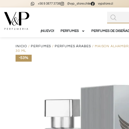
+56 9 3877 3738
@vyp_store.chile
vypstore.cl
¡NUEVO!
PERFUMES
PERFUMES DE DISEÑA
INICIO
/
PERFUMES
/
PERFUMES ÁRABES
/ MAISON ALHAMBR
30 ML
-53%