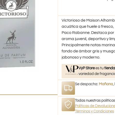
Victorioso de Maison Alham
acuática que huele a fresco,
Paco Rabanne. Destaca por no
aroma juvenil, deportivo y li
Principalmente notas marinas, 
fondo de ámbar gris y musgo 
jabonoso y moderno.
VyP Store
es tu
tienda
variedad de fragancia
Se despacha:
Mañana
,
Todas nuestras políticas
Políticas de Devolucio
Términos y Condiciones