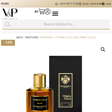
+56 9 3877 3738
@vyp_store.chile
vypstore.cl
$
0
INICIO
/
PERFUMES
/ MANCERA – «TONKA COLA» EDP UNISEX 120 ML
-12%