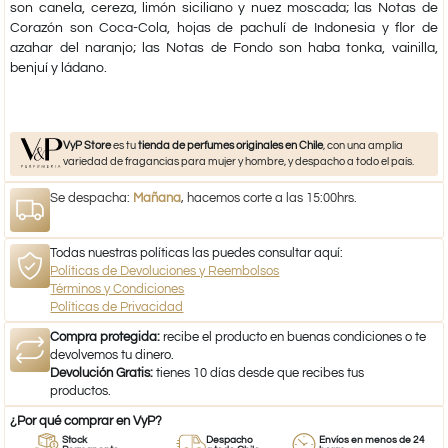
son canela, cereza, limón siciliano y nuez moscada; las Notas de
Corazón son Coca-Cola, hojas de pachulí de Indonesia y flor de
azahar del naranjo; las Notas de Fondo son haba tonka, vainilla,
benjuí y ládano.
VyP Store
es tu
tienda de perfumes originales en Chile
, con una amplia
variedad de fragancias para mujer y hombre, y despacho a todo el país.
Se despacha:
Mañana
, hacemos corte a las 15:00hrs.
Todas nuestras políticas las puedes consultar aquí:
Políticas de Devoluciones y Reembolsos
Términos y Condiciones
Políticas de Privacidad
Compra protegida:
recibe el producto en buenas condiciones o te
devolvemos tu dinero.
Devolución Gratis:
tienes 10 días desde que recibes tus
productos.
¿Por qué comprar en VyP?
Stock
Despacho
Envíos en menos de 24