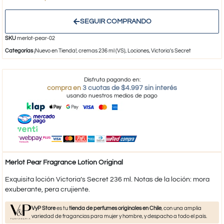
SEGUIR COMPRANDO
SKU
merlot-pear-02
Categorías
¡Nuevo en Tienda!
,
cremas 236 ml (VS)
,
Lociones
,
Victoria's Secret
Disfruta pagando en:
compra en
3 cuotas de $4.997 sin interés
usando nuestros medios de pago
Merlot Pear Fragrance Lotion Original
Exquisita loción Victoria’s Secret 236 ml. Notas de la loción: mora
exuberante, pera crujiente.
VyP Store
es tu
tienda de perfumes originales en Chile
, con una amplia
variedad de fragancias para mujer y hombre, y despacho a todo el país.