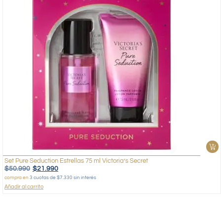
Set Pure Seduction Estrellas 75 ml Victoria’s Secret
$
50.990
$
21.990
compra en
3 cuotas de $7.330 sin interés
Añadir al carrito