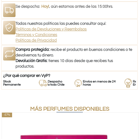
Se despacha:
Hoy!
, aún estamos antes de las 15:00hrs.
Todas nuestras políticas las puedes consultar aquí:
Políticas de Devoluciones y Reembolsos
Términos y Condiciones
Políticas de Privacidad
Compra protegida:
recibe el producto en buenas condiciones o te
devolvemos tu dinero.
Devolución Gratis:
tienes 10 días desde que recibes tus
productos.
¿Por qué comprar en VyP?
tock
Despacho
Envíos en menos de 24
Respald
ermanente
a todo Chile
horas
Empren
MÁS PERFUMES DISPONIBLES
-57%