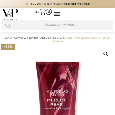
+56 9 3877 3738
@vyp_store.chile
vypstore.cl
$
0
INICIO
/
VICTORIA'S SECRET
/
CREMAS 236 ML (VS)
/ MERLOT PEAR FRAGRANCE LOTION
ORIGINAL
-25%