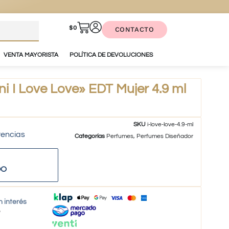
$
0
CONTACTO
VENTA MAYORISTA
POLÍTICA DE DEVOLUCIONES
 I Love Love» EDT Mujer 4.9 ml
SKU
i-love-love-4.9-ml
tencias
Categorías
Perfumes
,
Perfumes Diseñador
DO
n interés
o