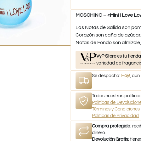
MOSCHINO – «Mini I Love Lov
Las Notas de Salida son pomel
Corazón son caña de azúcar, e
Notas de Fondo son almizcle
VyP Store
es tu
tienda
variedad de fragancia
Se despacha:
Hoy!
, aún
Todas nuestras políticas
Políticas de Devolucio
Términos y Condiciones
Políticas de Privacidad
Compra protegida:
reci
dinero.
Devolución Gratis:
tiene