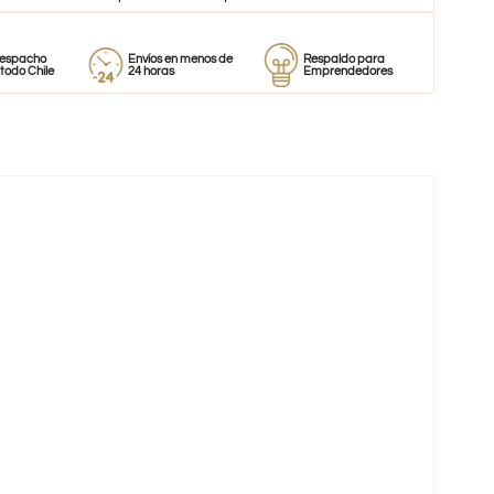
Envíos en menos de
Respaldo para
Proveedor
e
24 horas
Emprendedores
de perfume
-31%