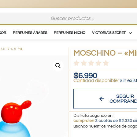
DOR
PERFUMES ÁRABES
PERFUMES NICHO
VICTORIA’S SECRET
UJER 4.9 ML
MOSCHINO – «Mini
$
6.990
Sin exis
SEGUIR
COMPRAN
Disfruta pagando en:
compra en
3 cuotas de $2.330 si
usando nuestros medios de pag