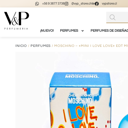
+56 9 3877 3738
@vyp_store.chile
vypstore.cl
¡NUEVO!
PERFUMES
PERFUMES DE DISEÑA
INICIO
/
PERFUMES
/ MOSCHINO – «MINI I LOVE LOVE» EDT M