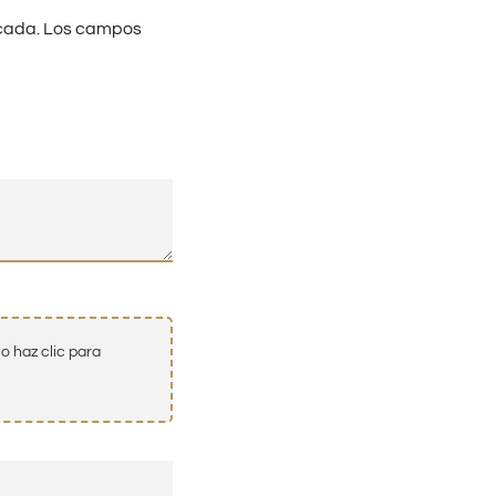
cada.
Los campos
o haz clic para