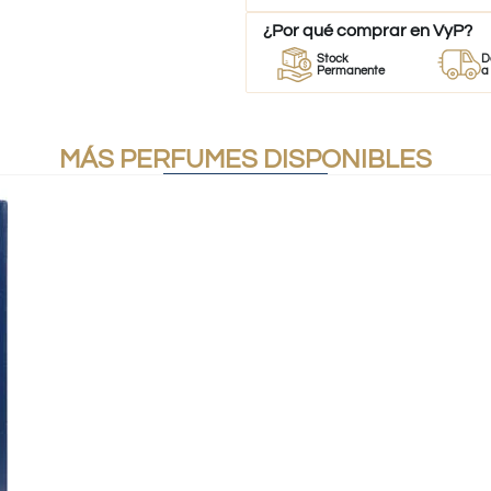
¿Por qué comprar en VyP?
r
Perfumes
Stock
Despacho
es
100% Originales
Permanente
a todo Chil
MÁS PERFUMES DISPONIBLES