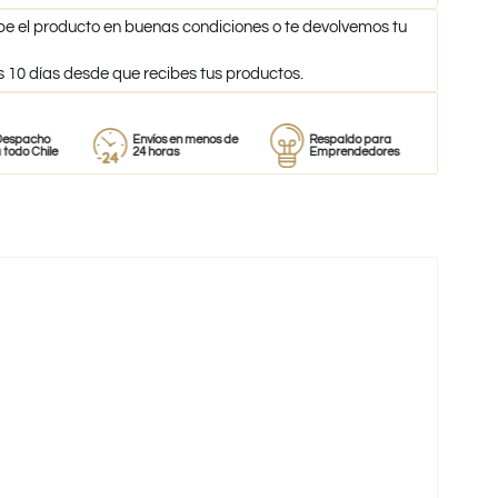
be el producto en buenas condiciones o te devolvemos tu
s 10 días desde que recibes tus productos.
Envíos en menos de
Respaldo para
Proveedor
e
24 horas
Emprendedores
de perfume
-65%