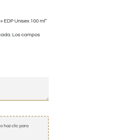
r» EDP Unisex 100 ml”
cada.
Los campos
o haz clic para