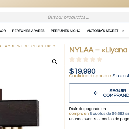
DOR
PERFUMES ÁRABES
PERFUMES NICHO
VICTORIA’S SECRET
 AL AMBER» EDP UNISEX 100 ML
NYLAA – «Liyana 
$
19.990
Sin exis
SEGUIR
COMPRAN
Disfruta pagando en:
compra en
3 cuotas de $6.663 si
usando nuestros medios de pag