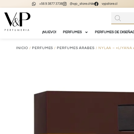
+56 9 3877 3738
@vyp_store.chile
vypstore.cl
¡NUEVO!
PERFUMES
PERFUMES DE DISEÑA
INICIO
/
PERFUMES
/
PERFUMES ÁRABES
/ NYLAA – «LIYANA