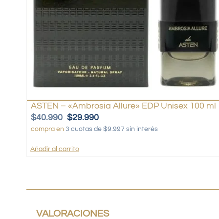
ASTEN – «Ambrosia Allure» EDP Unisex 100 ml
$
40.990
$
29.990
compra en
3 cuotas de $9.997 sin interés
Añadir al carrito
VALORACIONES