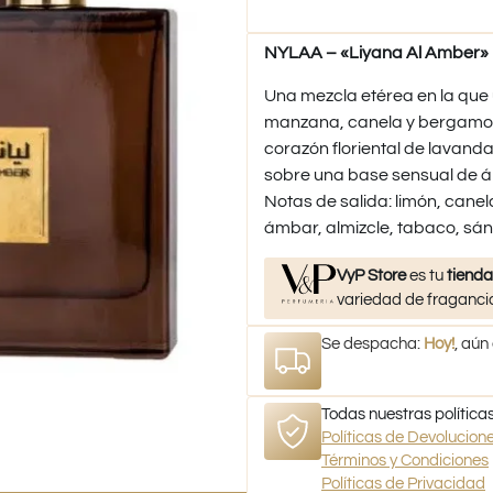
NYLAA – «Liyana Al Amber» 
Una mezcla etérea en la que 
manzana, canela y bergamota
corazón floriental de lavand
sobre una base sensual de á
Notas de salida: limón, cane
ámbar, almizcle, tabaco, sá
VyP Store
es tu
tienda
variedad de fragancia
Se despacha:
Hoy!
, aún
Todas nuestras políticas
Políticas de Devolucio
Términos y Condiciones
Políticas de Privacidad