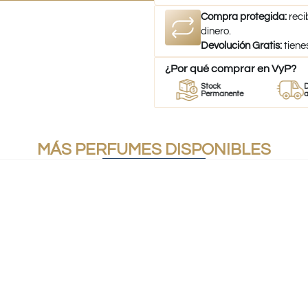
Compra protegida:
reci
dinero.
Devolución Gratis:
tiene
¿Por qué comprar en VyP?
r
Perfumes
Stock
Despacho
es
100% Originales
Permanente
a todo Chil
MÁS PERFUMES DISPONIBLES