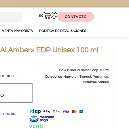
$
0
CONTACTO
VENTA MAYORISTA
POLÍTICA DE DEVOLUCIONES
Al Amber» EDP Unisex 100 ml
SKU
liyana-al-amber-edp-100ml
tencias
Categorías
¡Nuevo en Tienda!
,
Perfumes
,
Perfumes Árabes
DO
n interés
o