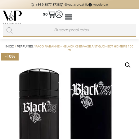
+56 9 3877 3738
@vyp_store.chile
vypstore.cl
$
0
INICIO
/
PERFUMES
/ PACO RABANNE – «BLACK XS ENVASE ANTIGUO» EDT HOMBRE 100
ML
-18%