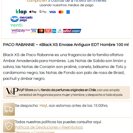
compra en
3 cuotas de $16.663 sin interés
usando nuestros medios de pago
PACO RABANNE – «Black XS Envase Antiguo» EDT Hombre 100 ml
Black XS de Paco Rabanne es una fragancia de la familia olfativa
Ámbar Amaderada para Hombres. Las Notas de Salida son limón y
salvia; las Notas de Corazón son praliné, canela, bálsamo de Tolú y
cardamomo negro; las Notas de Fondo son palo de rosa de Brasil,
pachulí y ámbar negro.
VyP Store
es tu
tienda de perfumes originales en Chile
, con una amplia
variedad de fragancias para mujer y hombre, y despacho a todo el país.
Se despacha:
Hoy!
, aún estamos antes de las 15:00hrs.
Todas nuestras políticas las puedes consultar aquí:
Políticas de Devoluciones y Reembolsos
Términos y Condiciones