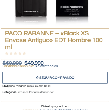
PACO RABANNE – «Black XS
Envase Antiguo» EDT Hombre 100
ml
$
60.900
$
49.990
Sin existencias
SEGUIR COMPRANDO
SKU
paco-rabanne-black-xs-edt-100ml
Categorías
Perfumes
,
Perfumes Diseñador
Disfruta pagando en: