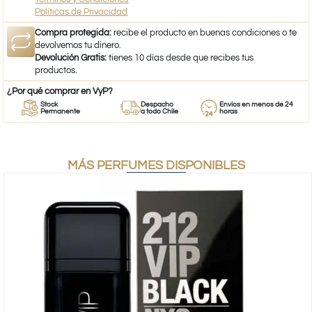
Políticas de Privacidad
Compra protegida:
recibe el producto en buenas condiciones o te
devolvemos tu dinero.
Devolución Gratis:
tienes 10 días desde que recibes tus
productos.
¿Por qué comprar en VyP?
Stock
Despacho
Envíos en menos de 24
Permanente
a todo Chile
horas
MÁS PERFUMES DISPONIBLES