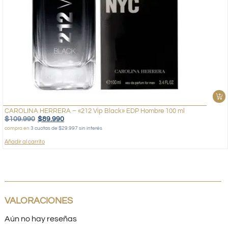
CAROLINA HERRERA – «212 Vip Black» EDP Hombre 100 ml
$
109.990
$
89.990
compra en
3 cuotas de $29.997 sin interés
Añadir al carrito
VALORACIONES
Aún no hay reseñas