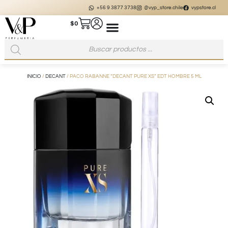
+56 9 3877 3738
@vyp_store.chile
vypstore.cl
$
0
INICIO
/
DECANT
/ PACO RABANNE “DECANT PURE XS” EDT HOMBRE 5 ML