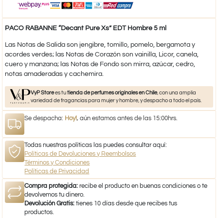
PACO RABANNE “Decant Pure Xs” EDT Hombre 5 ml
Las Notas de Salida son jengibre, tomillo, pomelo, bergamota y
acordes verdes; las Notas de Corazón son vainilla, Licor, canela,
cuero y manzana; las Notas de Fondo son mirra, azúcar, cedro,
notas amaderadas y cachemira.
VyP Store
es tu
tienda de perfumes originales en Chile
, con una amplia
variedad de fragancias para mujer y hombre, y despacho a todo el país.
Se despacha:
Hoy!
, aún estamos antes de las 15:00hrs.
Todas nuestras políticas las puedes consultar aquí:
Políticas de Devoluciones y Reembolsos
Términos y Condiciones
Políticas de Privacidad
Compra protegida:
recibe el producto en buenas condiciones o te
devolvemos tu dinero.
Devolución Gratis:
tienes 10 días desde que recibes tus
productos.