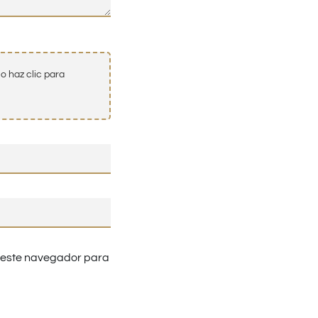
o haz clic para
n este navegador para