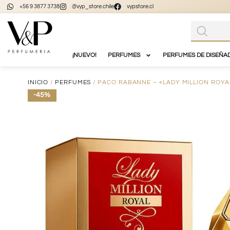
+56 9 3877 3738
@vyp_store.chile
vypstore.cl
¡NUEVO!
PERFUMES
PERFUMES DE DISEÑA
INICIO
/
PERFUMES
/ PACO RABANNE – «LADY MILLION ROYA
-45%