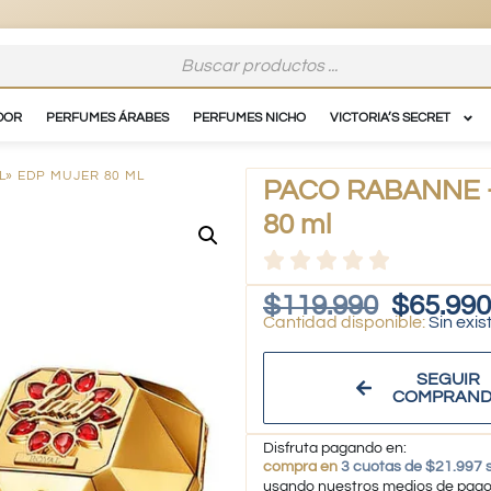
DOR
PERFUMES ÁRABES
PERFUMES NICHO
VICTORIA’S SECRET
L» EDP MUJER 80 ML
PACO RABANNE – «
80 ml
$
119.990
$
65.990
Sin exis
SEGUIR
COMPRAN
Disfruta pagando en:
compra en
3 cuotas de $21.997 s
usando nuestros medios de pag