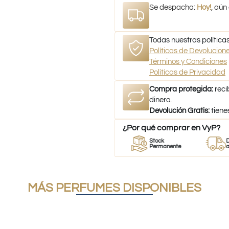
Se despacha:
Hoy!
, aún
Todas nuestras políticas
Políticas de Devolucio
Términos y Condiciones
Políticas de Privacidad
Compra protegida:
reci
dinero.
Devolución Gratis:
tiene
¿Por qué comprar en VyP?
or
Perfumes
Stock
Despach
umes
100% Originales
Permanente
a todo Ch
MÁS PERFUMES DISPONIBLES