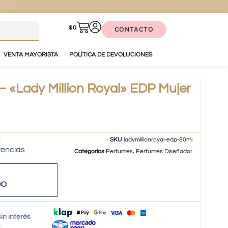
$
0
CONTACTO
VENTA MAYORISTA
POLÍTICA DE DEVOLUCIONES
Lady Million Royal» EDP Mujer
SKU
ladymillionroyal-edp-80ml
tencias
Categorías
Perfumes
,
Perfumes Diseñador
DO
in interés
o