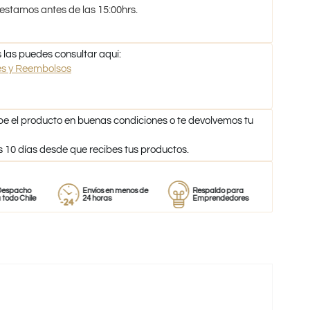
 estamos antes de las 15:00hrs.
 las puedes consultar aquí:
nes y Reembolsos
be el producto en buenas condiciones o te devolvemos tu
s 10 días desde que recibes tus productos.
o
Envíos en menos de
Respaldo para
Proveedor
ile
24 horas
Emprendedores
de perfum
-39%