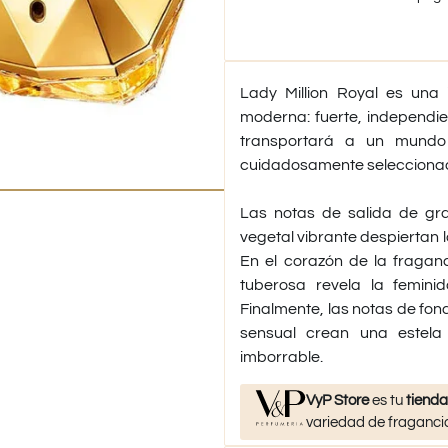
Lady Million Royal es una 
moderna: fuerte, independien
transportará a un mundo
cuidadosamente seleccionada
Las notas de salida de gr
vegetal vibrante despiertan l
En el corazón de la fraganc
tuberosa revela la femini
Finalmente, las notas de fon
sensual crean una estela
imborrable.
VyP Store
es tu
tienda
variedad de fragancia