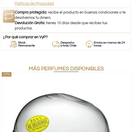
Políticas de Privacidad
Compra protegida:
recibe el producto en buenas condiciones o te
devolvemos tu dinero.
Devolución Gratis:
tienes 10 días desde que recibes tus
productos.
¿Por qué comprar en VyP?
Stock
Despacho
Envíos en menos de 24
Permanente
a todo Chile
horas
MÁS PERFUMES DISPONIBLES
-27%