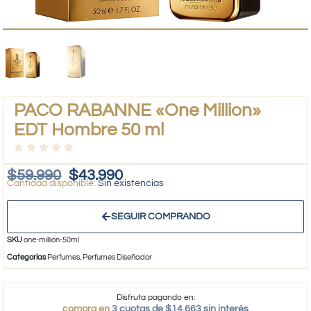
PACO RABANNE «One Million»
EDT Hombre 50 ml
$
59.990
$
43.990
Sin existencias
SEGUIR COMPRANDO
SKU
one-million-50ml
Categorías
Perfumes
,
Perfumes Diseñador
Disfruta pagando en:
compra en
3 cuotas de $14.663 sin interés