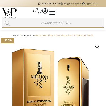
+56 9 3877 3738
@vyp_store.chile
vypstore.cl
$
0
INICIO
/
PERFUMES
/ PACO RABANNE «ONE MILLION» EDT HOMBRE 50 ML
-27%